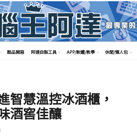
酷品開箱
阿達自製工具
APP/軟體/教學
休閒/懶人包
E 引進智慧溫控冰酒櫃，
味酒窖佳釀
聞