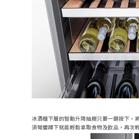
冰酒櫃下層的智動升降抽屜只要一鍵按下，
須彎腰蹲下就能輕鬆拿取食物及飲品，再次