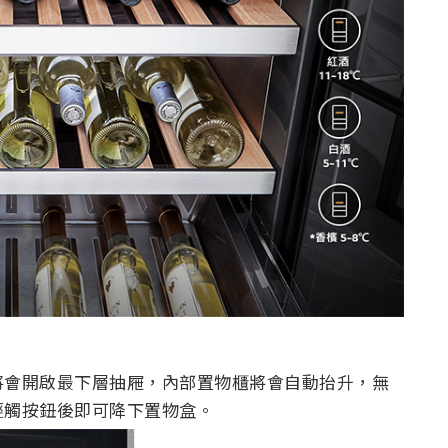
將會開啟最下層抽屜，內部置物櫃將會自動抬升，無
輕觸按鈕後即可降下置物盒。