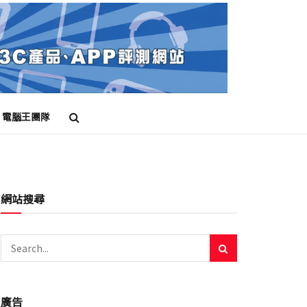
電腦王團隊
網站搜尋
廣告