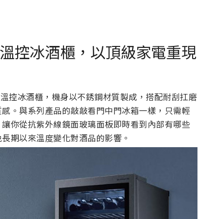
引進智慧溫控冰酒櫃，以頂級家電重現
Fi 敲敲看智慧溫控冰酒櫃，機身以不銹鋼材質製成，搭配耐刮扛磨
質感。與系列產品的敲敲看門中門冰箱一樣，只需輕
，讓你從抗紫外線鏡面玻璃面板即時看到內部有哪些
免長期以來溫度變化對酒品的影響。