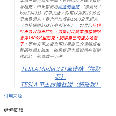
本篇不是特斯拉廣編，只是因為阿達沒有終
身超充，如果您使用
阿達的連結
（推薦碼：
koc59401）訂車的話，你可以得到1500公
里免費超充，我也可以得到1500公里超充
（直接網路訂就什麼都沒有）。如果您
已經
訂車還沒領車的話，還是可以請業務補登記
獲得1500公里超充，別讓自己的權力睡著
了
，等你交車之後也可以用自己的連結或推
薦碼找親友購車，如果覺得本篇資訊有幫到
你的話，就賞臉一下吧。
TESLA Model 3 訂車連結（請點
我）
TESLA 車主討論社團（請點我）
引用來源
延伸閱讀：