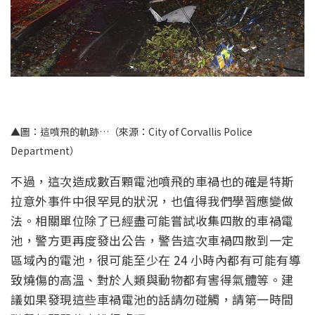
▲圖：這噴飛的軌跡…（來源：City of Corvallis Police
Department）
不過，這次造成數百顆電池噴飛的車禍也的確是特斯
拉意外事件中很罕見的狀況，也值得我們學習應變做
法。相關單位除了已經盡可能嘗試收集四散的車禍電
池，警方更再度發出公告，警告這次車禍四散到一定
區域內的電池，很可能至少在 24 小時內都有可能有導
致燒傷的高溫、對於人類與動物都有害得氣體等。建
議如果發現這些車禍電池的話請勿碰觸，請第一時間