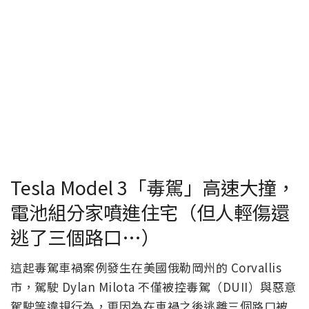
Tesla Model 3「毒駕」高速大撞，
電池組分家噴進住宅（但人輕傷還
逃了三個路口…）
這起毒駕車禍案例發生在美國俄勒岡州的 Corvallis
市，駕駛 Dylan Milota 不僅被控毒駕（DUII）與惡意
駕駛等違規行為，更因為在車禍之後逃離三個路口被