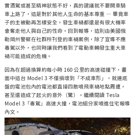
實酒駕或甚至精神狀態不好，真的建議就不要開車騎
車上路了，這是對於其他人生命的基本尊重 — 畢竟車
子的主被動再怎樣安全，發生車禍都還是有很大機率
會奪走他人與自己的性命。回到報導，這則由美國俄
勒岡州警察在社群所刊登的車禍案例，除了宣導不應
毒駕以外，也同時讓我們看到了電動車輛發生重大車
禍可能造成的危機。
因為在超過換算約每小時 160 公里的高速碰撞下，畫
面中這台 Model 3 不僅損壞到「不成車形」，就連底
盤的電池包內的電池都直接四散噴飛車禍地點周遭，
甚至還造成了起火的意外（驚）。繼續閱讀 Tesla
Model 3「毒駕」高速大撞，電池組分家噴進住宅報導
內文。