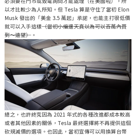
必須要在門市或致電詢問才能處理（在美國啦），所
以才比較少為人所知。但 Tesla 算是守住了當初 Elon
Musk 發出的「美金 3.5 萬起」承諾，也能主打很低價
就可以入手這樣
（當初小編還天真以為可以百萬內買
到～遠望）
。
總之，也許終究因為 2021 年式的各種改進都成本較高
或者其他因素的關係，Tesla 最終選擇將不再提供這個
砍規減價的選項。也因此，當初宣傳可以用換算台幣