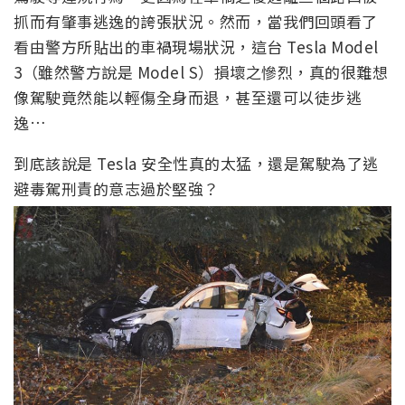
抓而有肇事逃逸的誇張狀況。然而，當我們回頭看了
看由警方所貼出的車禍現場狀況，這台 Tesla Model
3（雖然警方說是 Model S）損壞之慘烈，真的很難想
像駕駛竟然能以輕傷全身而退，甚至還可以徒步逃
逸…
到底該說是 Tesla 安全性真的太猛，還是駕駛為了逃
避毒駕刑責的意志過於堅強？