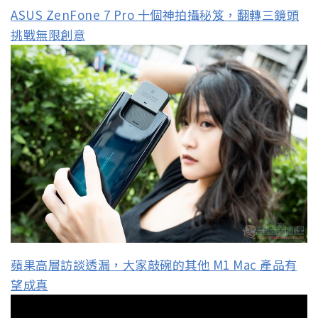
ASUS ZenFone 7 Pro 十個神拍攝秘笈，翻轉三鏡頭
挑戰無限創意
蘋果高層訪談透漏，大家敲碗的其他 M1 Mac 產品有
望成真