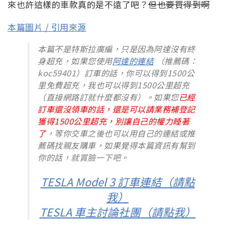
來也許這樣的車款真的是不遠了吧？
但也要買得到啊
本篇圖片 / 引用來源
本篇不是特斯拉廣編，只是因為阿達沒有終
身超充，如果您使用
阿達的連結
（推薦碼：
koc59401）訂車的話，你可以得到1500公
里免費超充，我也可以得到1500公里超充
（直接網路訂就什麼都沒有）。如果您
已經
訂車還沒領車的話，還是可以請業務補登記
獲得1500公里超充，別讓自己的權力睡著
了
，等你交車之後也可以用自己的連結或推
薦碼找親友購車，如果覺得本篇資訊有幫到
你的話，就賞臉一下吧。
TESLA Model 3 訂車連結（請點
我）
TESLA 車主討論社團（請點我）