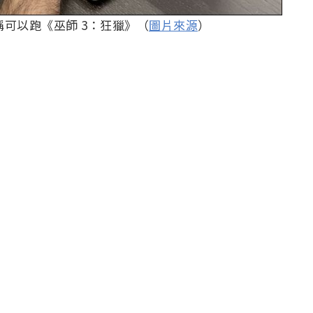
還宣稱可以跑《巫師 3：狂獵》（
圖片來源
）