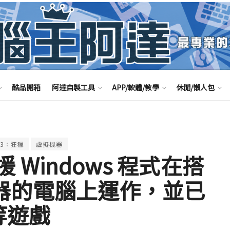
酷品開箱
阿達自製工具
APP/軟體/教學
休閒/懶人包
3：狂獵
虛擬機器
支援 Windows 程式在搭
 處理器的電腦上運作，並已
等遊戲