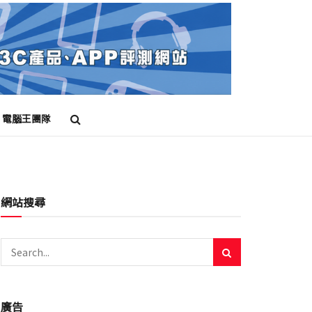
電腦王團隊
網站搜尋
廣告