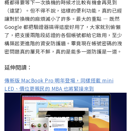
概都得要等下一次換機的時候才比較有機會再見到
（遠望）。但不得不說，這樣的便利功能，真的已經
讓對於換機的麻煩減小了許多。最大的重點 — 既然
Google 都把驗證器搞得這麼好用了，大家就別偷懶
了，把支援兩階段認證的各個帳號都給它啟用，至少
構築起更進階的資安防護牆。畢竟現在帳號密碼的洩
密問題真的屢見不鮮，真的是能多一道防護是一道。
延伸閱讀：
傳新版 MacBook Pro 明年登場，同樣搭載 mini
LED、價位更親民的 MBA 也將緊接來到