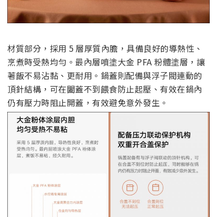
材質部分，採用 5 層厚質內膽，具備良好的導熱性、
烹煮時受熱均勻。最內層噴塗大金 PFA 粉體塗層，讓
著飯不易沾黏、更耐用。鍋蓋則配備與浮子閥連動的
頂針結構，可在闔蓋不到餵食防止起壓、有效在鍋內
仍有壓力時阻止開蓋，有效避免意外發生。