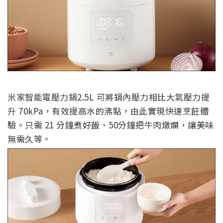
米家智能電壓力鍋2.5L 可將鍋內壓力相比大氣壓力提
升 70kPa，有效提高水的沸點，由此實現快速烹飪體
驗。只需 21 分鐘煮好飯、50分鐘把牛肉燉爛，讓美味
無需久等。