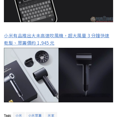
小米有品推出大未高速吹風機，超大風量 3 分鐘快速
乾髮、眾籌價約 1,945 元
Tags:
小米
小米眾籌
米家