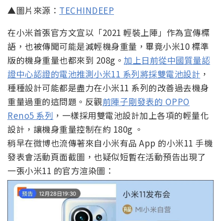
▲圖片來源：
TECHINDEEP
在小米首張官方文宣以「2021 輕裝上陣」作為宣傳標
語，也被傳聞可能是減輕機身重量，畢竟小米10 標準
版的機身重量也都來到 208g。
加上日前從中國質量認
證中心認證的電池推測小米11 系列將採雙電池設計
，
種種設計可能都是盡力在小米11 系列的改善過去機身
重量過重的這問題。反觀
前陣子剛發表的 OPPO
Reno5 系列
，一樣採用雙電池設計加上各項的輕量化
設計，讓機身重量控制在約 180g 。
稍早在微博也流傳著來自小米有品 App 的小米11 手機
發表會活動頁面截圖，也疑似短暫在活動預告出現了
一張小米11 的官方渲染圖：