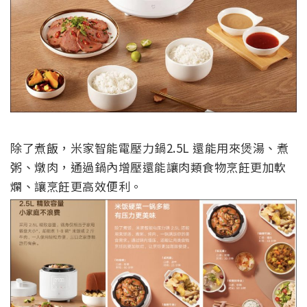
除了煮飯，米家智能電壓力鍋2.5L 還能用來煲湯、煮
粥、燉肉，通過鍋內增壓還能讓肉類食物烹飪更加軟
爛、讓烹飪更高效便利。