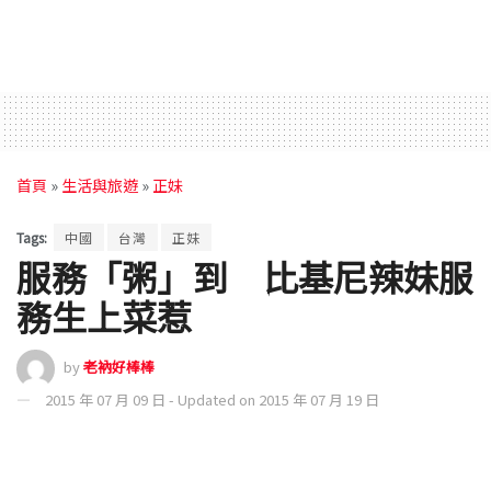
首頁
»
生活與旅遊
»
正妹
Tags:
中國
台灣
正妹
服務「粥」到 比基尼辣妹服
務生上菜惹
by
老衲好棒棒
2015 年 07 月 09 日 - Updated on 2015 年 07 月 19 日