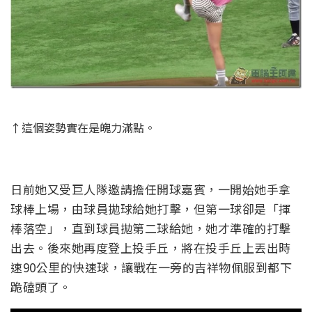
↑這個姿勢實在是魄力滿點。
日前她又受巨人隊邀請擔任開球嘉賓，一開始她手拿
球棒上場，由球員拋球給她打擊，但第一球卻是「揮
棒落空」，直到球員拋第二球給她，她才準確的打擊
出去。後來她再度登上投手丘，將在投手丘上丟出時
速90公里的快速球，讓戰在一旁的吉祥物佩服到都下
跪磕頭了。