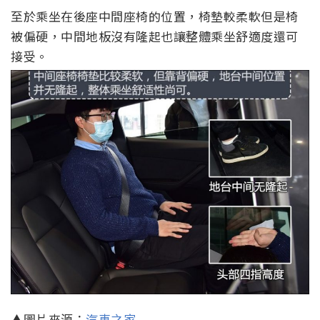
至於乘坐在後座中間座椅的位置，椅墊較柔軟但是椅
被偏硬，中間地板沒有隆起也讓整體乘坐舒適度還可
接受。
▲圖片來源：
汽車之家