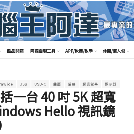
酷品開箱
阿達自製工具
APP/軟體/教學
休閒/懶人包
traWide
USB
USB-C
曲面
螢幕
超寬螢幕
顯示器
包括一台 40 吋 5K 超寬
dows Hello 視訊鏡
）