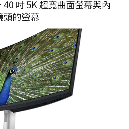
台 40 吋 5K 超寬曲面螢幕與內
視訊鏡頭的螢幕