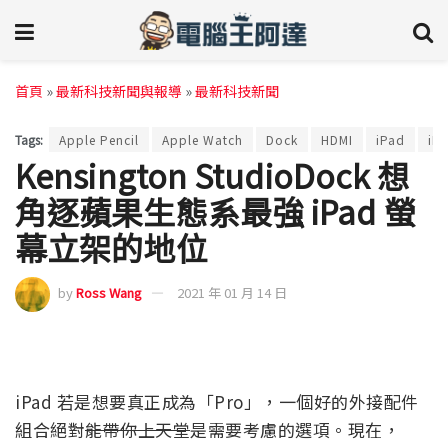
首頁
»
最新科技新聞與報導
»
最新科技新聞
Tags:
Apple Pencil
Apple Watch
Dock
HDMI
iPad
iPa
Kensington StudioDock 想
角逐蘋果生態系最強 iPad 螢
幕立架的地位
by
Ross Wang
2021 年 01 月 14 日
iPad 若是想要真正成為「Pro」，一個好的外接配件
組合絕對
能帶你上天堂
是需要考慮的選項。現在，