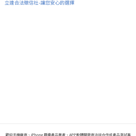
立達合法徵信社-讓您安心的選擇
歡迎手機廠商、iPhone 周邊產品業者、APP軟體開發商洽談合作或產品測試事