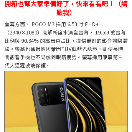
開箱也幫大家準備好了，快來看看吧！（
請
點我
）
螢幕方面， POCO M3 採用 6.53 吋 FHD+
（2340×1080）高解析度水滴全螢幕， 19.5:9 的螢幕
比例與 90.34% 的高螢幕占比，提供更好的影音娛樂體
驗。螢幕也通過德國萊因TÜV低藍光認證，即便長時
間觀看手機也不易感到眼睛疲勞。螢幕採用康寧第三
代大猩猩玻璃保護。