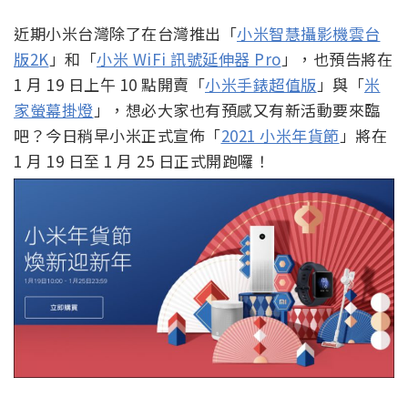
近期小米台灣除了在台灣推出「
小米智慧攝影機雲台
版2K
」和「
小米 WiFi 訊號延伸器 Pro
」，也預告將在
1 月 19 日上午 10 點開賣「
小米手錶超值版
」與「
米
家螢幕掛燈
」，想必大家也有預感又有新活動要來臨
吧？今日稍早小米正式宣佈「
2021 小米年貨節
」將在
1 月 19 日至 1 月 25 日正式開跑囉！