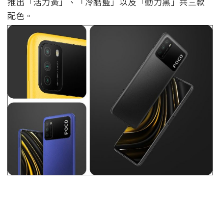
推出「活力黃」、「冷酷藍」以及「動力黑」共三款
配色。