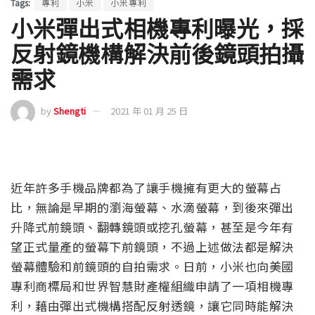
Tags:
專利
小米
小米專利
小米彈出式相機專利曝光，採
反射鏡機構解決前後鏡頭拍攝
需求
by
Shengti
2021 年 01 月 25 日
近年許多手機品牌都為了讓手機擁有更大的螢幕占
比，無論是早期的瀏海螢幕、水滴螢幕，到後來彈出
升降式前鏡頭、翻轉鏡頭或挖孔螢幕，甚至是今年有
望正式量產的螢幕下前鏡頭，不過上述做法都是解決
螢幕體驗和前鏡頭的自拍需求。日前，小米也向美國
專利商標局和世界智慧財產權組織申請了一項相機專
利，藉由彈出式機構搭配反射透鏡，讓它同時能解決