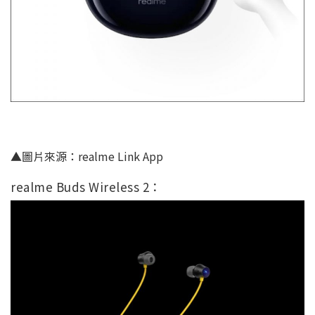
▲圖片來源：realme Link App
realme Buds Wireless 2：