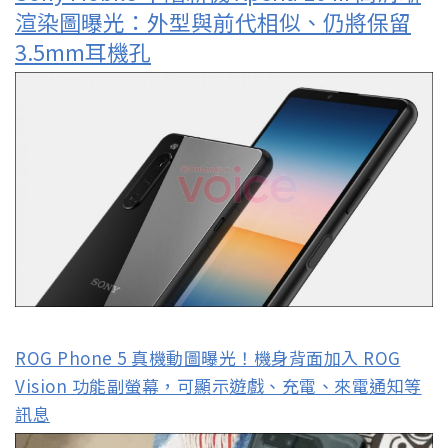
渲染圖曝光：外型與前代相似、仍將保留
3.5mm耳機孔
ROG Phone 5 真機動圖曝光！機身背面加入 ROG
Vision 功能副螢幕，可顯示遊戲、充電、來電通知等
訊息