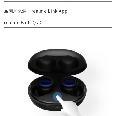
▲圖片來源：realme Link App
realme Buds Q2
：