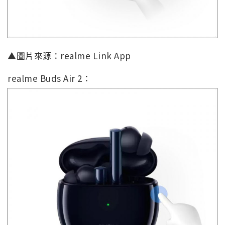
▲圖片來源：realme Link App
realme Buds Air 2：