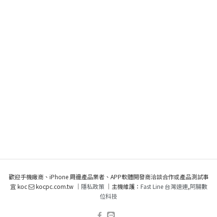
歡迎手機廠商、iPhone 周邊產品業者、APP軟體開發商洽談合作或產品測試事
宜 koc
kocpc.com.tw ｜
隱私政策
｜主機維護：
Fast Line 台灣速連
,
阿腸數
位科技