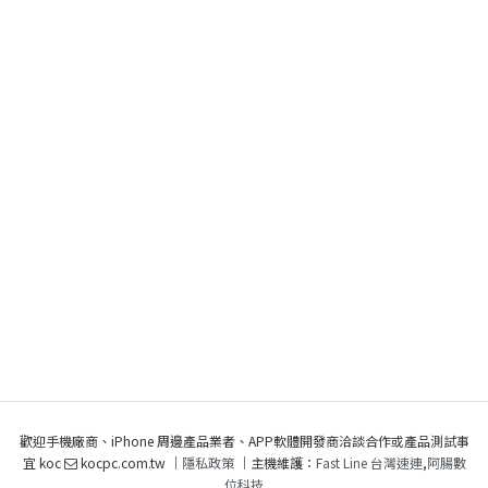
歡迎手機廠商、iPhone 周邊產品業者、APP軟體開發商洽談合作或產品測試事
宜 koc
kocpc.com.tw ｜
隱私政策
｜主機維護：
Fast Line 台灣速連
,
阿腸數
位科技