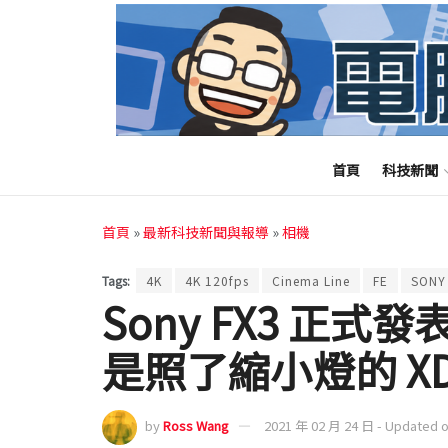
首頁
科技新聞
首頁
»
最新科技新聞與報導
»
相機
Tags:
4K
4K 120fps
Cinema Line
FE
SONY
Sony FX3 正式
是照了縮小燈的 X
by
Ross Wang
2021 年 02 月 24 日 - Updated 