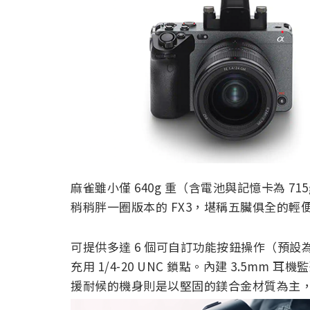
麻雀雖小僅 640g 重（含電池與記憶卡為 715
稍稍胖一圈版本的 FX3，堪稱五臟俱全的輕
可提供多達 6 個可自訂功能按鈕操作（預設為
充用 1/4-20 UNC 鎖點。內建 3.5mm 耳
援耐候的機身則是以堅固的鎂合金材質為主