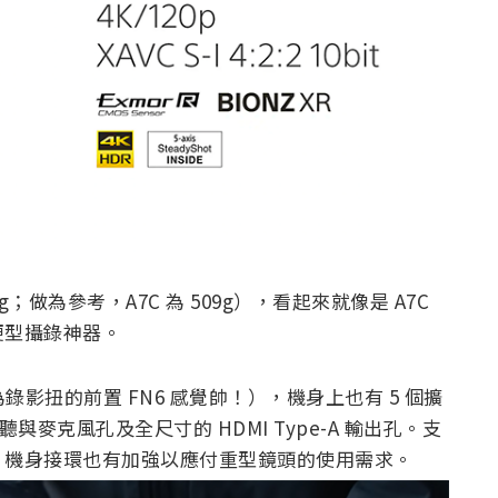
g；做為參考，A7C 為 509g），看起來就像是 A7C
便型攝錄神器。
錄影扭的前置 FN6 感覺帥！），機身上也有 5 個擴
機監聽與麥克風孔及全尺寸的 HDMI Type-A 輸出孔。支
，機身接環也有加強以應付重型鏡頭的使用需求。