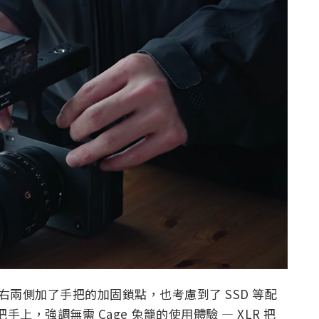
靴左右兩側加了手把的加固鎖點，也考慮到了 SSD 等配
上，強調無需 Cage 兔籠的使用體驗 — XLR 把