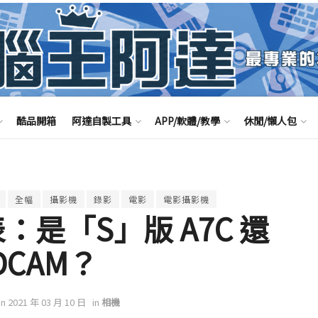
酷品開箱
阿達自製工具
APP/軟體/教學
休閒/懶人包
全幅
攝影機
錄影
電影
電影攝影機
發表：是「S」版 A7C 還
DCAM？
on 2021 年 03 月 10 日
in
相機