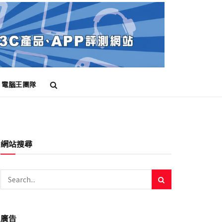
電腦王團隊
網站搜尋
廣告