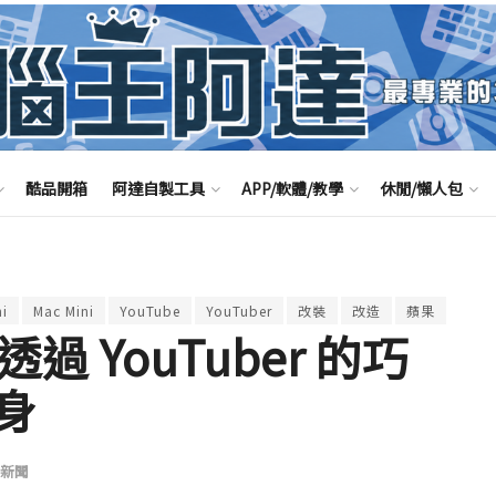
酷品開箱
阿達自製工具
APP/軟體/教學
休閒/懶人包
i
Mac Mini
YouTube
YouTuber
改裝
改造
蘋果
透過 YouTuber 的巧
身
新聞