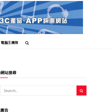
電腦王團隊
網站搜尋
廣告