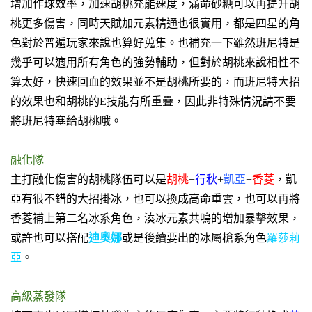
增加作球效率，加速胡桃充能速度，滿命砂糖可以再提升胡
桃更多傷害，同時天賦加元素精通也很實用，都是四星的角
色對於普遍玩家來說也算好蒐集。也補充一下雖然班尼特是
幾乎可以適用所有角色的強勢輔助，但對於胡桃來說相性不
算太好，快速回血的效果並不是胡桃所要的，而班尼特大招
的效果也和胡桃的E技能有所重疊，因此非特殊情況請不要
將班尼特塞給胡桃哦。
融化隊
主打融化傷害的胡桃隊伍可以是
胡桃
+
行秋
+
凱亞
+
香菱
，凱
亞有很不錯的大招掛冰，也可以換成高命
重雲
，也可以再將
香菱補上第二名冰系角色，湊冰元素共鳴的增加暴擊效果，
或許也可以搭配
迪奧娜
或是後續要出的冰屬槍系角色
羅莎莉
亞
。
高級蒸發隊