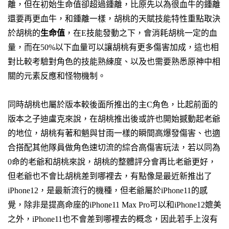
離，但在初始生命值卻超過鍾離，比原先以為很血牛的鍾離
還要再更血牛，和鍾離一樣，胡桃的天賦技能特性重點取決
於胡桃的
生命值
，在E技能發動之下，會消耗胡桃一定的血
量，而在50%以下血量可以讓胡桃有更多傷害加成，這也相
對比較考驗對角色的技能熟練度、以及也需要熟悉原神中相
關的元素反應和怪物機制。
同時胡桃也屬於版本較後面所推出的主C角色，比起前面的
版本之子
迪盧克
來說，在胡桃推出後或許也開始撼動起老爺
的地位，
胡桃有著和魈與甘雨一樣的瞬間高爆發傷害、也適
合搭配其他隊員做角色速切流的綜合高傷害玩法
，若以同為
0命的老爺和胡桃來說，胡桃的整體評分會再比老爺更好，
但老爺也不會比胡桃差到哪裡去，有點像是最近新推出了
iPhone12，是最新流行的機種，但老爺屬於iPhone11的感
覺，除非是提高命座的iPhone11 Max Pro可以和iPhone12媲美
之外，iPhone11也不會差到哪裡去的概念，因此若手上沒有