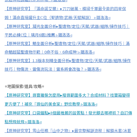
【原神研究室】『滿命諾艾爾』▸刀刀破萬、橫掃千軍最全能的四星保
姆！滿命直接躍升主C位（聖遺物/武器/天賦解說） ▹璐洛洛◃
【原神研究室】凝光全面分析▸聖遺物/定位/天賦/武器/組隊/操作技巧｜
平民必練C位｜璃月6選1推薦 ▹璐洛洛◃
【原神研究室】魈全面分析▸聖遺物/定位/天賦/武器/組隊/操作技巧｜滿
命魈超猛聖遺物示範｜0命不俗、6命成神! ▹璐洛洛◃
【原神研究室】1.3版本刻晴全面分析▸聖遺物/定位/天賦/武器/組隊/操作
技巧｜物傷流、雷傷流玩法｜雷系將會改強？ ▹璐洛洛◃
⭐地圖探索/道具/攻略⭐
【原神研究室】尋寶羅盤怎麼用▸搜尋範圍多大？合成材料？找寶箱變得
更方便了！補充『尋仙的美食家』野炊教學 ▹璐洛洛◃
【原神研究室】口袋錨點▸8個最推薦的設置點！發光髓去哪裡抓？自訂傳
點想飛就飛 ▹璐洛洛◃
【原神研究室】雪山任務『山中之物』▸最完整解謎流程｜解鎖水套/冰套