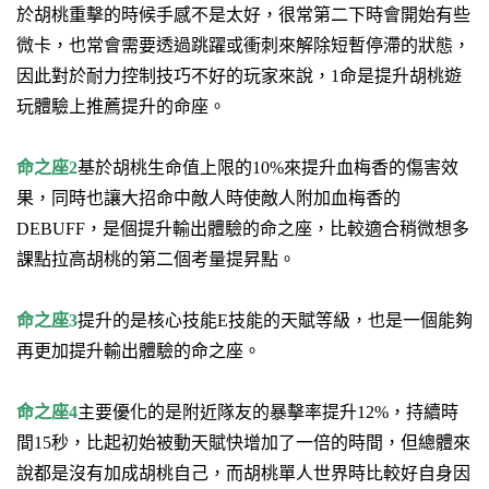
於胡桃重擊的時候手感不是太好
，很常第二下時會開始有些
微卡，也常會需要透過跳躍或衝刺來解除短暫停滯的狀態，
因此對於耐力控制技巧不好的玩家來說，
1命是提升胡桃遊
玩體驗上推薦提升的命座
。
命之座2
基於胡桃生命值上限的10%來提升血梅香的傷害效
果，同時也讓大招命中敵人時使敵人附加血梅香的
DEBUFF，是個提升輸出體驗的命之座，比較適合稍微想多
課點拉高胡桃的第二個考量提昇點。
命之座3
提升的是核心技能E技能的天賦等級，也是一個能夠
再更加提升輸出體驗的命之座。
命之座4
主要優化的是附近隊友的暴擊率提升12%，持續時
間15秒，比起初始被動天賦快增加了一倍的時間，但總體來
說都是沒有加成胡桃自己，而胡桃單人世界時比較好自身因