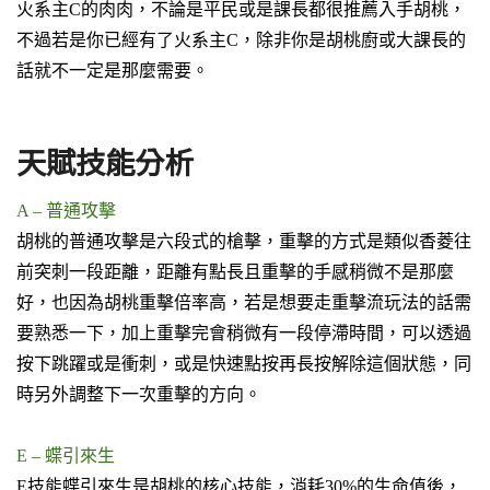
火系主C的肉肉，不論是平民或是課長都很推薦入手胡桃，
不過若是你已經有了火系主C，除非你是胡桃廚或大課長的
話就不一定是那麼需要。
天賦技能分析
A – 普通攻擊
胡桃的普通攻擊是六段式的槍擊，重擊的方式是類似香菱往
前突刺一段距離，距離有點長且重擊的手感稍微不是那麼
好，也因為胡桃重擊倍率高，若是想要走重擊流玩法的話需
要熟悉一下，加上
重擊完會稍微有一段停滯時間
，
可以透過
按下跳躍或是衝刺，或是快速點按再長按解除這個狀態
，同
時另外調整下一次重擊的方向。
E – 蝶引來生
E技能蝶引來生是胡桃的核心技能
，消耗30%的生命值後，