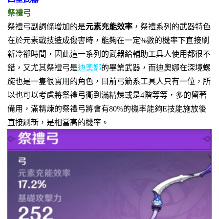
祭禮弓
祭禮弓副詞條增加的是
元素充能效率
，祭禮系列的武器特色
在於
元素戰技造成傷害時
，
能夠在一定%數的機率下直接刷
新冷卻時間
，因此這一系列的武器給輔助工具人使用都很不
錯，又尤其祭禮弓是
迪奧娜
的畢業武器，而迪奧娜在深境螺
旋也是一隻很實用的角色，目前弓箭系工具人只有一位，所
以也可以考慮將祭禮弓衝到滿精煉或是4階等等，多的留著
備用，滿精煉的祭禮弓將會有80%的機率能夠E技能施放後
直接刷新，是相當高的機率。