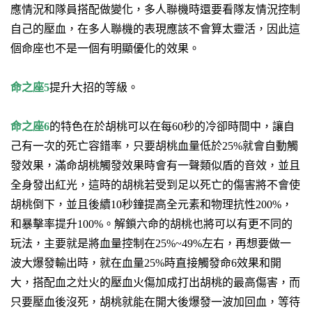
應情況和隊員搭配做變化，多人聯機時還要看隊友情況控制
自己的壓血，在多人聯機的表現應該不會算太靈活，因此這
個命座也不是一個有明顯優化的效果。
命之座5
提升大招的等級。
命之座6
的特色在於胡桃可以在每60秒的冷卻時間中，
讓自
己有一次的死亡容錯率
，只要胡桃血量低於25%就會自動觸
發效果，滿命胡桃觸發效果時會有一聲類似盾的音效，並且
全身發出紅光，這時的胡桃若受到足以死亡的傷害將不會使
胡桃倒下，並且後續10秒鐘提高全元素和物理抗性200%，
和暴擊率提升100%。
解鎖六命的胡桃也將可以有更不同的
玩法，
主要就是將血量控制在25%~49%左右，再想要做一
波大爆發輸出時，就在血量25%時直接觸發命6效果和開
大
，
搭配血之灶火的壓血火傷加成打出胡桃的最高傷害
，而
只要壓血後沒死，胡桃就能在開大後爆發一波加回血，等待