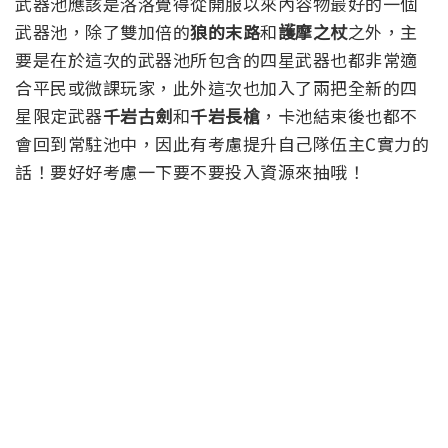
武器池應該是洛洛覺得從開服以來內容物最好的一個
武器池，除了雙加倍的
狼的末路
和
護摩之杖
之外，主
要是在於這次的武器池所包含的四星武器也都非常適
合平民或微課玩家，此外這次也加入了兩把全新的四
星限定武器
千岩古劍
和
千岩長槍
，卡池結束後也都不
會回到常駐池中，因此有考慮提升自己隊伍主C實力的
話！要好好考慮一下要不要投入資源來抽哦！