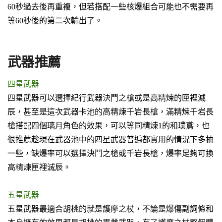
60秒過去後再重複，但若搭配一些核爆組合可能也不需要再
等60秒後的第二次輸出了。
武器推薦
四星武器
四星武器可以選擇紀行武器
決鬥之槍
或是高精煉的
匣裡滅
辰
，甚至是這次武器卡池的高精煉
千岩長槍
，滿精煉千岩長
槍搭配四個璃月角色的效果，可以等同精煉1的和璞鳶，也
很推薦趁現在武器池中的四星武器普遍都實用的情況下多抽
一些，缺爆率可以選擇決鬥之槍或千岩長槍，爆率足夠可換
高精煉匣裡滅辰。
五星武器
五星武器最適合胡桃的就是
護摩之杖
，不論是爆傷副詞條和