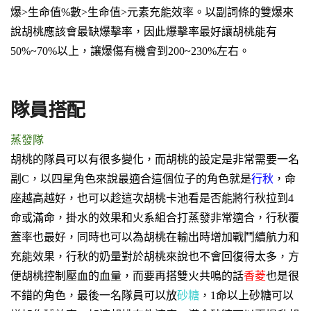
爆>生命值%數>生命值>元素充能效率
。以副詞條的雙爆來
說胡桃應該會最缺爆擊率，因此爆擊率最好讓胡桃能有
50%~70%以上，讓爆傷有機會到200~230%左右。
隊員搭配
蒸發隊
胡桃的隊員可以有很多變化，而胡桃的設定是非常需要一名
副C，以四星角色來說最適合這個位子的角色就是
行秋
，命
座越高越好，也可以趁這次胡桃卡池看是否能將行秋拉到4
命或滿命，掛水的效果和火系組合打蒸發非常適合，行秋覆
蓋率也最好，同時也可以為胡桃在輸出時增加戰鬥續航力和
充能效果，行秋的奶量對於胡桃來說也不會回復得太多，方
便胡桃控制壓血的血量，而要再搭雙火共鳴的話
香菱
也是很
不錯的角色，最後一名隊員可以放
砂糖
，1命以上砂糖可以