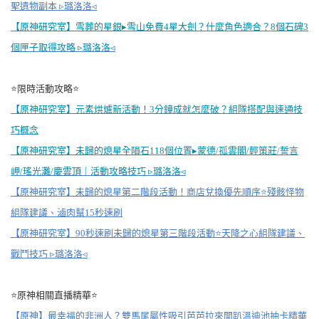
聖遺物副本 ▹璐洛洛◃
【原神研究室】雪葬的星銀▸雪山免費4星大劍？什麼角色適合？8個石碑3
個匣子取得攻略 ▹璐洛洛◃
⭐限時活動攻略⭐
【原神研究室】元素烘爐新活動！3分鐘成就怎麼破？組隊搭配與速通技
巧概念
【原神研究室】未歸的熄星全隕石118個位置▸蒙德/孤雲閣/輕策莊/誓言
岬/瑤光灘/慶雲頂｜活動攻略技巧 ▹璐洛洛◃
【原神研究室】未歸的熄星第二階段活動！商店兌換優先順序⭐殘骸怪物
組隊建議、滷肉幫15秒速刷
【原神研究室】90秒速刷未歸的熄星第三階段活動⭐天降之心組隊建議、
戰鬥技巧 ▹璐洛洛◃
⭐原神相關直播精華⭐
【原神】最幸福的非洲人？雙馬尾屬性吸引芭芭拉來開趴溫迪池抽卡精華