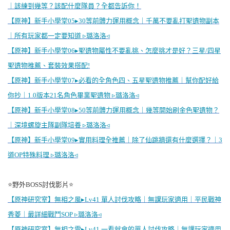
｜該練到幾等？該配什麼隊員？全都告訴你！
【原神】新手小學堂05▸30等前體力運用概念｜千萬不要亂打聖遺物副本
｜所有玩家都一定要知道 ▹璐洛洛◃
【原神】新手小學堂06▸聖遺物屬性不要亂挑、怎麼挑才是好？三星/四星
聖遺物推薦、套裝效果搭配!
【原神】新手小學堂07▸必看的全角色四、五星聖遺物推薦｜幫你配好給
你抄｜1.0版本21名角色畢業聖遺物 ▹璐洛洛◃
【原神】新手小學堂08▸50等前體力運用概念｜幾等開始刷金色聖遺物？
｜深境螺旋主隊副隊培養 ▹璐洛洛◃
【原神】新手小學堂09▸實用料理全推薦｜除了仙跳牆還有什麼選擇？｜3
道OP特殊料理 ▹璐洛洛◃
⭐野外BOSS討伐影片⭐
【原神研究室】無相之風▸Lv41 單人討伐攻略｜無課玩家適用｜平民戰神
香菱｜最詳細戰鬥SOP ▹璐洛洛◃
【原神研究室】無相之雷▸Lv41 一看就會的單人討伐攻略｜無課玩家適用