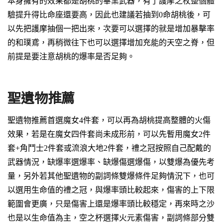
本身擁有的效果都是胡桃的畢業武器，有了護摩之杖整個體
驗提升得比命座還要高，因此也建議若抽到0命胡桃後，可
以先把護摩抽個一把出來，次要可以選擇的就是增加暴擊率
的
和璞鳶
，再稍微往下也可以選擇增加充能的
天空之脊
，但
前提是要注意胡桃的爆率是否足夠。
聖遺物推薦
聖遺物推薦首選
魔女4件套
，可以再為胡桃提高整體的火傷
效果，若是在魔女四件套尚未成形前，可以先暫用
魔女2件
套+角鬥士2件套
或
流浪大地2件套
，禮之冠按照自己配戴的
武器情況，缺爆率選爆率、缺爆傷選爆傷，
以雙爆為優先考
量
，另外若其他聖遺物的副詞條雙爆條件足夠情況下，也可
以選用生命值的禮之冠，與爆率頭比較起來，傷害的上下限
範圍會更廣，只是傷害上還是
爆率頭比較穩定，再來
時之沙
也是以生命值為主
，
空之杯選擇火元素傷害
，副詞條部分
雙