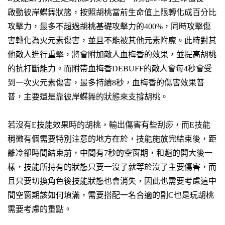
啟動
彼岸蝶舞
狀態，按照胡桃當前生命值上限轉化成百分比
攻擊力，最多不超過胡桃基礎攻擊力的400%，同時攻擊傷
害轉化為火元素傷害，並且不能被其他元素附魔。此時對其
他敵人進行重擊，將會附加敵人
血梅香
的效果，並提高胡桃
的抗打斷能力。而附帶血梅香DEBUFF的敵人會每4秒會受
到一次火元素傷害，最多持續8秒，
血梅香的傷害效果普
普，主要還是靠彼岸蝶舞的狀態來支撐胡桃
。
若沒有E技能效果時的胡桃，輸出傷害有些刮痧，而E技能
稍微有個需要特別注意的地方在於，
技能施放完結束後，距
離冷卻時間結束前，中間有7秒的空窗期
，和魈的開大後一
樣，技能所持有的狀態只要一沒了就等於沒了主要傷害，而
且只要切換角色後技能狀態也會消失，因此也需要考慮這中
間空窗期該如何填滿，需要搭配一名合適的副C也是玩胡桃
需要考慮的重點。