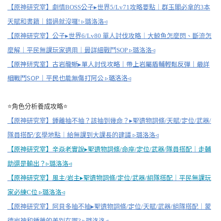
【原神研究室】劇情BOSS公子▸世界5/Lv71攻略要點｜群玉閣必拿的3本
天賦和書籍｜錯過就沒囉! ▹璐洛洛◃
【原神研究室】公子▸世界6/Lv80 單人討伐攻略｜大鯨魚怎麼閃、斷流怎
麼解｜平民無課玩家適用｜最詳細戰鬥SOP ▹璐洛洛◃
【原神研究室】古岩龍蜥▸單人討伐攻略｜帶上岩屬盾輔輕鬆反彈｜最詳
細戰鬥SOP｜平民也能無傷打阿公 ▹璐洛洛◃
⭐角色分析養成攻略⭐
【原神研究室】鍾離抽不抽？該抽到幾命？▸聖遺物詞條/天賦/定位/武器/
隊員搭配/玄學地點｜給無課到大課長的建議 ▹璐洛洛◃
【原神研究室】辛焱老實說▸聖遺物詞條/命座/定位/武器/隊員搭配｜走輔
助還是輸出？▹璐洛洛◃
【原神研究室】風主/岩主▸聖遺物詞條/定位/武器/組隊搭配｜平民無課玩
家必練C位 ▹璐洛洛◃
【原神研究室】阿貝多抽不抽▸聖遺物詞條/定位/天賦/武器/組隊搭配｜蒙
德岩神和鍾離的差別在哪? ▹璐洛洛◃