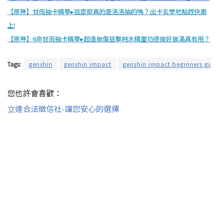
【原神】甘雨抽卡精華▸這麼歐真的是洛洛抽的嗎？出卡玄學地點趕快跟
上!
【原神】6命甘雨抽卡精華▸超遠無傷狙擊純水精靈功德做好做滿真有用？
Tags:
genshin
genshin impact
genshin impact beginners gui
您也許會喜歡：
立達合法徵信社-讓您安心的選擇