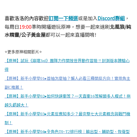
或是加入
Discord群組
，
喜歡洛洛的內容歡迎
訂閱一下頻道
每周日
19
:00
準時開播遊玩原神，
想要一起來速刷
北風狼/純
水精靈/公子黃金屋
都可以一起來直播間唷!
⭐更多原神相關影片⭐
【原神】試玩《崩壞3rd》團隊力作開放世界動作冒險 !! 封測版本體驗心
得
【原神】新手小學堂01▸首抽怎麼抽？懶人必看三種開局方向！實用角主
副C推薦！
【原神】新手小學堂02▸如何快速衝等？一天直衝16等解鎖多人模式！拖
越久虧越大！
【原神】新手小學堂03▸元素反應知多少？最完整七大元素概念與戰鬥機
制！
【原神】新手小學堂04▸全角色T0~T2排行榜｜輸出型、輔助型、恢復型