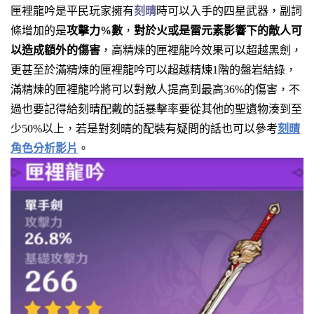
匣裡龍吟是平民玩家擁有
刻晴
時可以入手的四星武器，副詞
條增加的是
攻擊力%數
，
對於火或是雷元素影響下的敵人可
以造成額外的傷害
，高精煉的匣裡龍吟效果可以超越黑劍，
更甚至於滿精煉的匣裡龍吟可以超越精煉1階的盤岩結綠，
滿精煉的匣裡龍吟將可以對敵人提高到最高36%的傷害，不
過也要記得給刻晴配戴的話暴擊率要從其他的聖遺物湊到至
少50%以上，若是對刻晴的配裝有疑問的話也可以參考
刻晴
角色分析影片
。