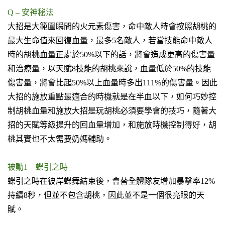
Q – 安神秘法
大招是大範圍瞬間的火元素傷害
，命中敵人時會按照胡桃的
最大生命值來回復血量，最多5名敵人，若當技能命中敵人
時的胡桃血量正處於50%以下的話，將會造成更高的傷害量
和治療量，以天賦8技能的胡桃來說，血量低於50%的技能
傷害量，將會比起50%以上血量時多出111%的傷害量。因此
大招的施放重點最適合的時機就是在半血以下
，如何巧妙控
制胡桃血量和施放大招是玩胡桃必須要學會的技巧，隨著大
招的天賦等級提升的回血量增加，和施放時機控制得好，胡
桃其實也不太需要奶媽輔助。
被動1 – 蝶引之時
蝶引之時在彼岸蝶舞結束後，會替全體隊友增加暴擊率12%
持續8秒，
但並不包含胡桃
，因此並不是一個很亮眼的天
賦。