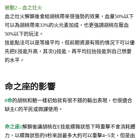
被動2 – 血之灶火
血之灶火解鎖後會給胡桃帶來很強勢的效果，
血量50%以下
可以為胡桃帶來33%的火元素加成
，也更強調胡桃在壓血
50%以下的玩法。
技能點法可以是等級平均，但前期資源有限的情況下可以優
先把E技能升高，其次Q技能，再平均拉抬技能到自己想要
的水平。
命之座的影響
0命
的胡桃和魈一樣初始就有很不錯的輸出表現，也很適合
缺主C的平民或微課使用。
命之座1
解鎖後讓胡桃在E技能
蝶舞狀態下時重擊不會消耗體
力
，以蝶舞狀態的9秒來說最多大約可以重擊4~5次，但是
由