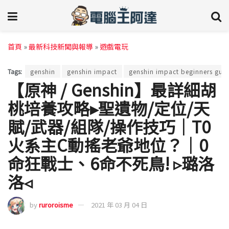
首頁
»
最新科技新聞與報導
»
遊戲電玩
Tags:
genshin
genshin impact
genshin impact beginners gui
【原神 / Genshin】最詳細胡
桃培養攻略▸聖遺物/定位/天
賦/武器/組隊/操作技巧｜T0
火系主C動搖老爺地位？｜0
命狂戰士、6命不死鳥! ▹璐洛
洛◃
by
ruroroisme
2021 年 03 月 04 日