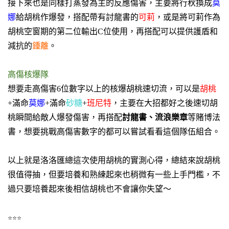
接下來也是同樣打蒸發為主的反應傷害，主要將行秋換成
莫
娜
給胡桃作爆發，搭配帶有討龍書的
可莉
，或是將可莉作為
胡桃空窗期的第二位輸出C位使用，再搭配可以提供護盾和
減抗的
鍾離
。
高傷核爆隊
想要走高傷害6位數字以上的核爆胡桃速切流，可以是
胡桃
+滿命
莫娜
+滿命
砂糖
+
班尼特
，主要在大招都好之後速切胡
桃瞬間給敵人爆發傷害，再搭配
討龍書、流浪樂章
等賭博法
書，想要挑戰高傷害數字的都可以嘗試看看這個隊伍組合。
以上就是洛洛匯總這次使用胡桃的實測心得，總結來說胡桃
很值得抽，但要培養和熟練起來也稍微有一些上手門檻，不
過只要培養起來後相信胡桃也不會讓你失望～
⭐
⭐
⭐