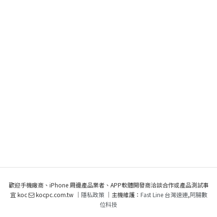
歡迎手機廠商、iPhone 周邊產品業者、APP軟體開發商洽談合作或產品測試事
宜 koc
kocpc.com.tw ｜
隱私政策
｜主機維護：
Fast Line 台灣速連
,
阿腸數
位科技