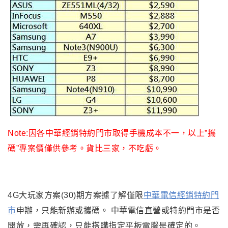
Note:因各中華經銷特約門市取得手機成本不一
，以上”攜
碼”專案價僅供參考
。貨比三家
，不吃虧
。
4G大玩家方案(30)期方案據了解僅限
中華電信經銷特約門
市
申辦
，只能新辦或攜碼
。 中華電信直營或特約門市是否
開放
，需再確認
，只能搭購指定平板電腦是確定的
。