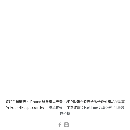
歡迎手機廠商、iPhone 周邊產品業者、APP軟體開發商洽談合作或產品測試事
宜 koc
kocpc.com.tw ｜
隱私政策
｜主機維護：
Fast Line 台灣速連
,
阿腸數
位科技