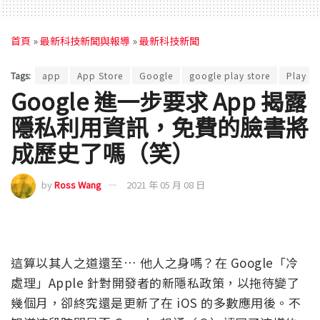
首頁
»
最新科技新聞與報導
»
最新科技新聞
Tags:
app
App Store
Google
google play store
Play St
Google 進一步要求 App 揭露
隱私利用資訊，免費的臉書將
成歷史了嗎（笑）
by
Ross Wang
2021 年 05 月 08 日
這算以其人之道還至… 他人之身嗎？在 Google「冷
處理」Apple 針對開發者的新隱私政策，以拖待變了
幾個月，卻終究還是更新了在 iOS 的多數應用後。不