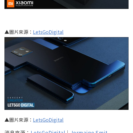
▲圖片來源：
LetsGoDigital
▲圖片來源：
LetsGoDigital
消息來源：
LetsGoDigital
｜
Jermaine Smit