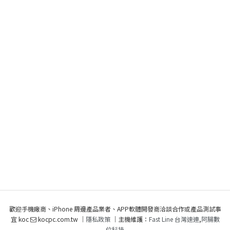
歡迎手機廠商、iPhone 周邊產品業者、APP軟體開發商洽談合作或產品測試事
宜 koc
kocpc.com.tw ｜
隱私政策
｜主機維護：
Fast Line 台灣速連
,
阿腸數
位科技