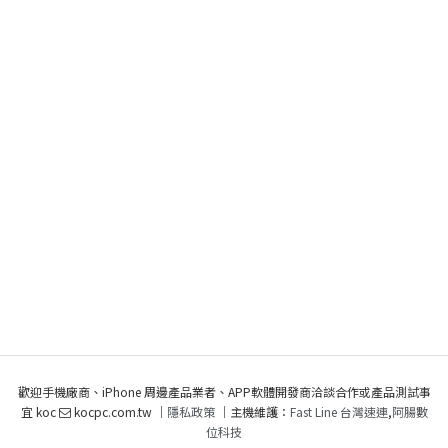
歡迎手機廠商、iPhone 周邊產品業者、APP軟體開發商洽談合作或產品測試事
宜 koc
kocpc.com.tw ｜
隱私政策
｜主機維護：
Fast Line 台灣速連
,
阿腸數
位科技