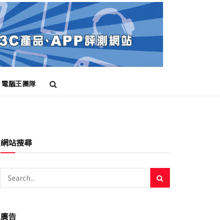
電腦王團隊
網站搜尋
廣告