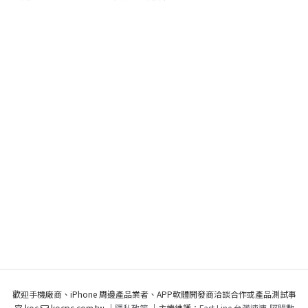
歡迎手機廠商、iPhone 周邊產品業者、APP軟體開發商洽談合作或產品測試事
宜 koc
kocpc.com.tw ｜
隱私政策
｜主機維護：
Fast Line 台灣速連
,
阿腸數