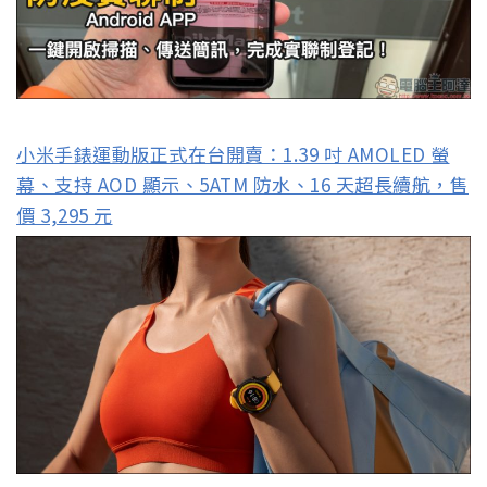
小米手錶運動版正式在台開賣：1.39 吋 AMOLED 螢
幕、支持 AOD 顯示、5ATM 防水、16 天超長續航，售
價 3,295 元