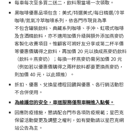
每車每次至多買二送二，飲料限當場一次領取。
黑咖啡優惠品項包含：美式/特選美式/每日精選/冷萃
咖啡/氮氣冷萃咖啡系列，依各門市現貨為準
不包含罐裝飲料、典藏系列咖啡、手沖、虹吸式咖啡
及含酒精飲料，亦不適用加價升級與額外添加燕麥奶
客製化收費項目。惟顧客可將好友分享或第二杯半價
等優惠價購得之飲料，再加價 20 元以換成燕麥奶飲料
（飲料＋燕麥奶）；每換一杯燕麥奶需另加價 20 元
（例如若以優惠價購得之兩杯飲料都要更換燕麥奶，
則加價 40 元，以此類推）。
折扣、優惠、兌換星禮程回饋與優惠、各行銷活動恕
不合併使用。
為維護您的安全，車道服務僅限車輛進入點餐。
因應防疫措施，懇請配合門市各項防疫規範；星巴克
保留活動變更及調整之權利，如有變動請以星巴克網
站公告為主。