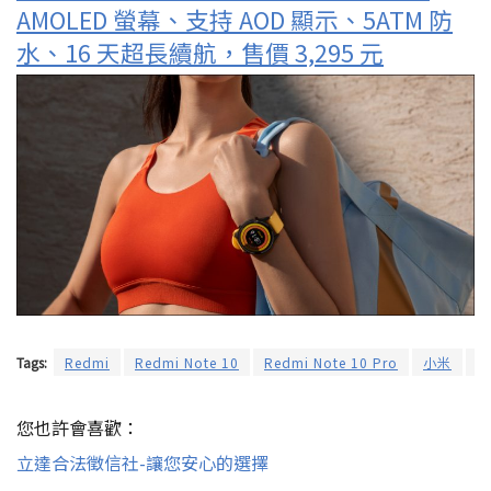
AMOLED 螢幕、支持 AOD 顯示、5ATM 防
水、16 天超長續航，售價 3,295 元
Tags:
Redmi
Redmi Note 10
Redmi Note 10 Pro
小米
紅
您也許會喜歡：
立達合法徵信社-讓您安心的選擇