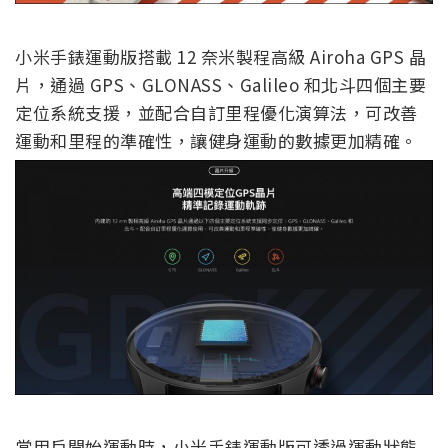
小米手錶運動版搭載 12 奈米製程高級 Airoha GPS 晶
片，通過 GPS、GLONASS、Galileo 和北斗四個主要
定位系統支援，並配合自訂里程優化演算法，可改善
運動和里程的準確性，讓健身運動的數據更加精確。
當用戶開始運動時，小米手錶運動版可透過運動狀態