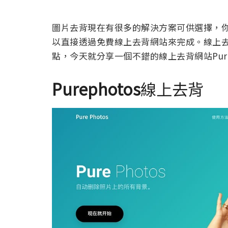
圖片去背現在有很多的解決方案可供選擇，你既
以直接透過免費線上去背網站來完成。線上
點，今天就分享一個不錯的線上去背網站Purep
Purephotos
線上去背