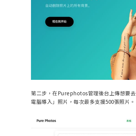
第二步，在Purephotos管理後台上傳
電腦導入」照片，每次最多支援500張照片。