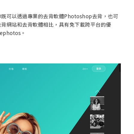
可以透過專業的去背軟體Photoshop去背，也可
去背網站和去背軟體相比，具有免下載跨平台的優
hotos。