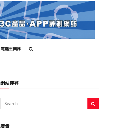
電腦王團隊
網站搜尋
廣告