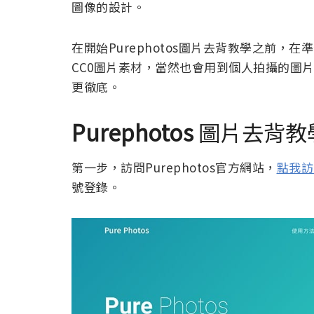
圖像的設計。
在開始Purephotos圖片去背教學之前，
CC0圖片素材，當然也會用到個人拍攝的圖
更徹底。
Purephotos
圖片去背教
第一步，訪問Purephotos官方網站，
點我訪
號登錄。