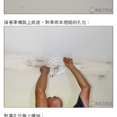
接著準備裝上底座，對準原本燈組的孔位：
對準孔位鎖上螺絲：