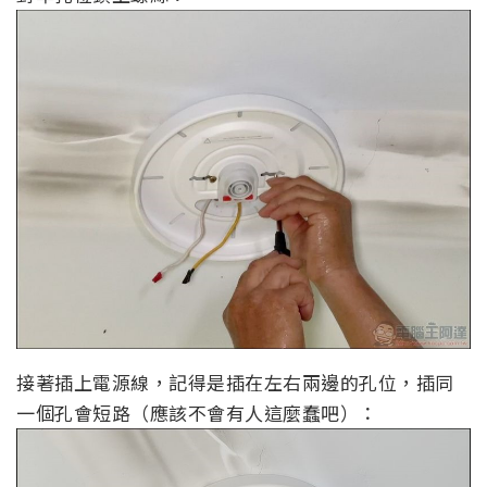
接著插上電源線，記得是插在左右兩邊的孔位，插同
一個孔會短路（應該不會有人這麼蠢吧）：