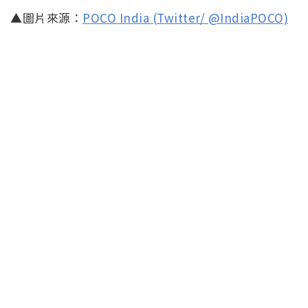
▲圖片來源：
POCO India (Twitter/ @IndiaPOCO)