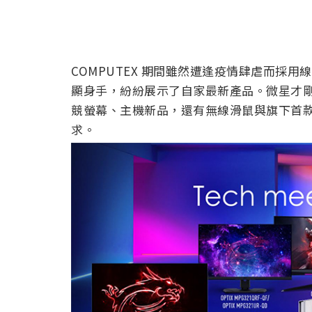
COMPUTEX 期間雖然遭逢疫情肆虐而採
顯身手，紛紛展示了自家最新產品。微星才
競螢幕、主機新品，還有無線滑鼠與旗下首
求。