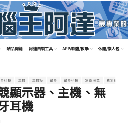
酷品開箱
阿達自製工具
APP/軟體/教學
休閒/懶人包
 微星科技
主機
主機板
微星
微星科技
無線滑鼠
真無線藍牙
競顯示器、主機、無
牙耳機
聞