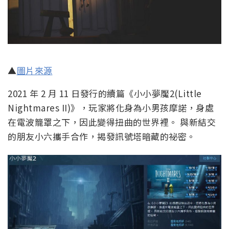
▲
圖片來源
2021 年 2 月 11 日發行的續篇《小小夢魘2(Little
Nightmares II)》，玩家將化身為小男孩摩諾，身處
在電波籠罩之下，因此變得扭曲的世界裡。 與新結交
的朋友小六攜手合作，揭發訊號塔暗藏的祕密。