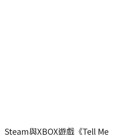
Steam與XBOX遊戲《Tell Me