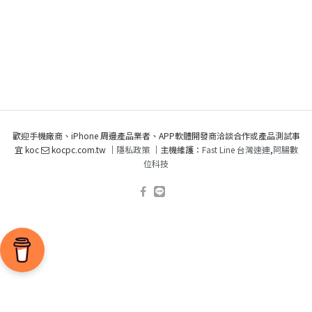
歡迎手機廠商、iPhone 周邊產品業者、APP軟體開發商洽談合作或產品測試事
宜 koc
kocpc.com.tw ｜
隱私政策
｜主機維護：
Fast Line 台灣速連
,
阿腸數
位科技