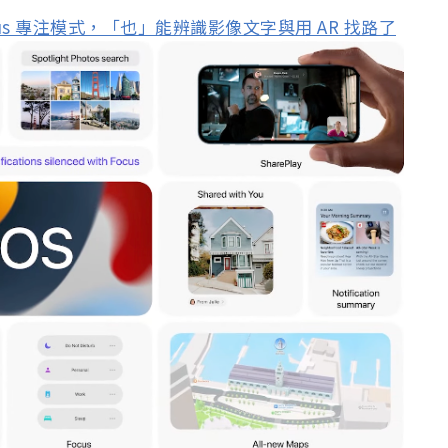
cus 專注模式，「也」能辨識影像文字與用 AR 找路了