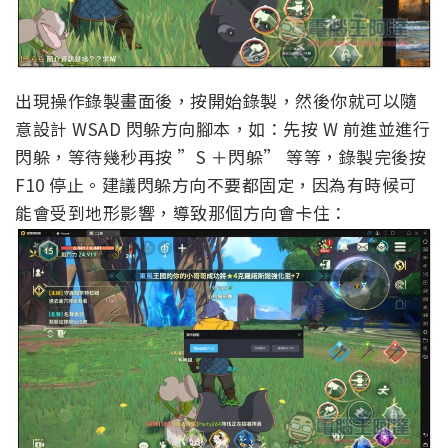
出現操作錄製畫面後，按開始錄製，然後你就可以隨
意設計 WSAD 閃躲方向腳本，如：先按 W 前進並進行
閃躲，等待幾秒再按 ”S ＋閃躲” 等等，錄製完後按
F10 停止。建議閃躲方向不要都固定，因為有時候可
能會受到地形影響，導致那個方向會卡住：