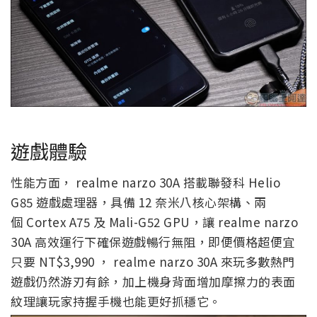
遊戲體驗
性能方面， realme narzo 30A 搭載聯發科
Helio
G85
遊戲處理器，具備
12
奈米八核心架構、兩
個
Cortex A75
及
Mali-G52
GPU
，讓 realme narzo
30A 高效運行下確保遊戲暢行無阻，即便價格超便宜
只要 NT$3,990 ， realme narzo 30A 來玩多數熱門
遊戲仍然游刃有餘，加上機身背面增加摩擦力的表面
紋理讓玩家持握手機也能更好抓穩它。