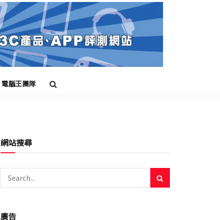
電腦王團隊
網站搜尋
廣告