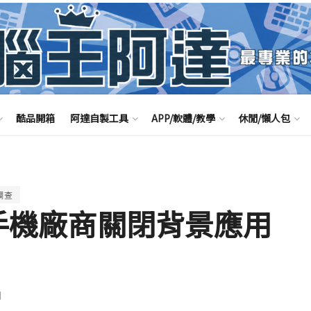
酷品開箱
阿達自製工具
APP/軟體/教學
休閒/懶人包
調查
調查手機廠商關閉背景應用
聞