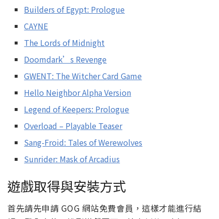
Builders of Egypt: Prologue
CAYNE
The Lords of Midnight
Doomdark’s Revenge
GWENT: The Witcher Card Game
Hello Neighbor Alpha Version
Legend of Keepers: Prologue
Overload – Playable Teaser
Sang-Froid: Tales of Werewolves
Sunrider: Mask of Arcadius
遊戲取得與安裝方式
首先請先申請 GOG 網站免費會員，這樣才能進行結