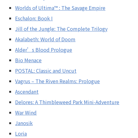
Worlds of Ultima™ : The Savage Empire
Eschalon: Book I
Jill of the Jungle: The Complete Trilogy
Akalabeth: World of Doom
Alder’s Blood Prologue
Bio Menace
POSTAL: Classic and Uncut
Vagrus – The Riven Realms: Prologue
Ascendant
Delores: A Thimbleweed Park Mini-Adventure
War Wind
Janosik
Loria