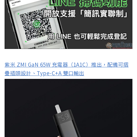
紫米 ZMI GaN 65W 充電器（1A1C）推出，配備可摺
疊插頭設計、Type-C+A 雙口輸出