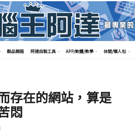
酷品開箱
阿達自製工具
APP/軟體/教學
休閒/懶人包
而存在的網站，算是
苦悶
聞