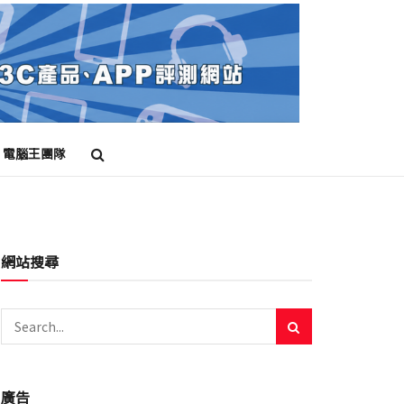
電腦王團隊
網站搜尋
廣告