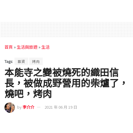
首頁
»
生活與旅遊
»
生活
Tags:
募資
烤肉
本能寺之變被燒死的織田信
長，被做成野營用的柴爐了，
燒吧，烤肉
by
李介介
2021 年 06 月 19 日