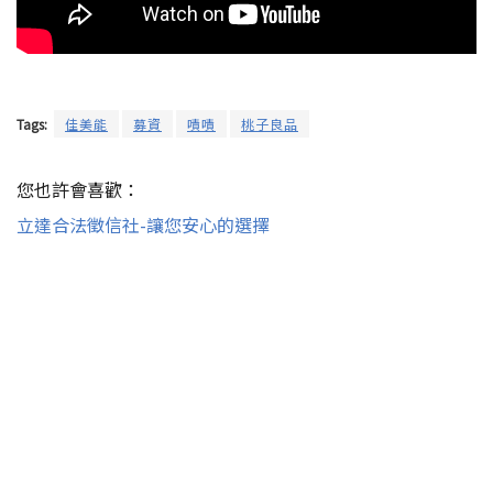
Tags:
佳美能
募資
嘖嘖
桃子良品
您也許會喜歡：
立達合法徵信社-讓您安心的選擇