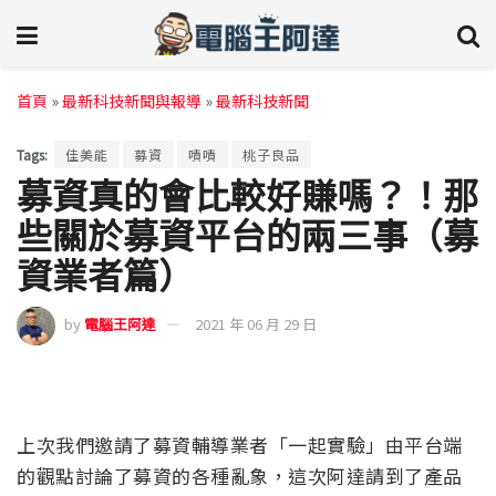
首頁
»
最新科技新聞與報導
»
最新科技新聞
Tags:
佳美能
募資
嘖嘖
桃子良品
募資真的會比較好賺嗎？！那
些關於募資平台的兩三事（募
資業者篇）
by
電腦王阿達
2021 年 06 月 29 日
上次我們邀請了募資輔導業者「一起實驗」由平台端
的觀點討論了募資的各種亂象，這次阿達請到了產品