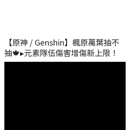
【原神 / Genshin】楓原萬葉抽不
抽🍁▸元素隊伍傷害增傷新上限！