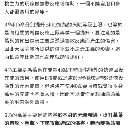
桃
主力的玩家做擴散反應增傷時，一個不論自用和多
人都很實用的命座。
3命和5命分別提升E和Q技能的天賦等級上限，也等於
是將相關的增傷反應上限再做一個提升，要注意的是
萬葉的輸出傷害主要是透過擴散反應而產生的傷害，
因此天賦等級所提供的倍率並不是最主要的影響，這
兩個命座比起其他命座就顯得還好。
4命主要是為萬葉在能量45點下時提供額外的快速回復
充能的效果，使用E技能或是處於滑翔狀態時都會恢復
額外的元素能量，但洛洛在使用0命萬葉時就覺得本身
萬葉的充能也不會太慢，因此可以當作是想抽滿命萬
葉的附帶額外效果。
6命的萬葉主要是能夠
基於本身的元素精通
，
提升萬葉
的普攻、重擊、下墜攻擊造成的傷害
，
轉而變為站場