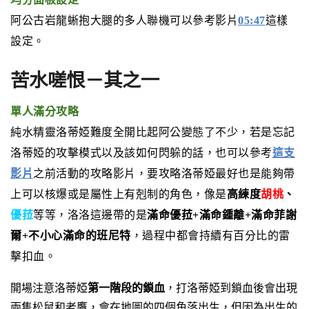
阿公古岩龍蜥抱大腿的多人聯機可以參考影片
05:47
這樣
設定。
苦水嗟恨－其之一
單人滿分攻略
純水精靈洛蒂婭難度全開比起阿公變態了不少，若是忘記
洛蒂婭的攻擊模式以及該如何閃躲的話，也可以參考
這支
影片
之前活動的攻略影片，要攻略洛蒂婭最好也是能夠帶
上可以核爆或是屬性上有剋制的角色，像是
高練度
胡桃
、
優菈
等等，洛洛這邊帶的是
滿命優菈+滿命鍾離+滿命菲謝
爾+不小心滿命的班尼特
，過程中都會持續有百分比的雷
擊扣血。
開場注意洛蒂婭
第一階段的鎖血
，打洛蒂婭到鎖血後會出現
兩隻松鼠和老鷹，會在地圖的四個角落出生，但因為出生的