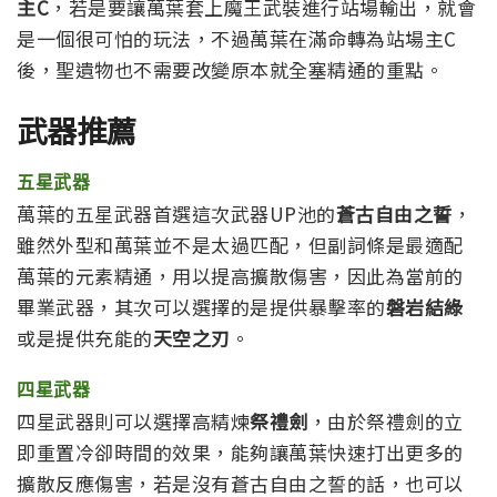
主C
，若是要讓萬葉套上魔王武裝進行站場輸出，就會
是一個很可怕的玩法，不過萬葉在滿命轉為站場主C
後，聖遺物也不需要改變原本就全塞精通的重點。
武器推薦
五星武器
萬葉的五星武器首選這次武器UP池的
蒼古自由之誓
，
雖然外型和萬葉並不是太過匹配，但副詞條是最適配
萬葉的元素精通，用以提高擴散傷害，因此為當前的
畢業武器，其次可以選擇的是提供暴擊率的
磐岩結綠
或是提供充能的
天空之刃
。
四星武器
四星武器則可以選擇高精煉
祭禮劍
，由於祭禮劍的立
即重置冷卻時間的效果，能夠讓萬葉快速打出更多的
擴散反應傷害，若是沒有蒼古自由之誓的話，也可以