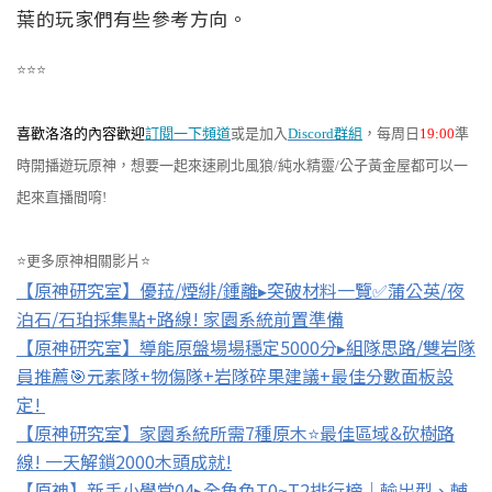
葉的玩家們有些參考方向。
⭐⭐⭐
喜歡洛洛的內容歡迎
訂閱一下頻道
或是加入
Discord群組
，每周日
19:00
準
時開播遊玩原神，想要一起來速刷北風狼/純水精靈/公子黃金屋都可以一
起來直播間唷!
⭐更多原神相關影片⭐
【原神研究室】優菈/煙緋/鍾離▸突破材料一覽✅蒲公英/夜
泊石/石珀採集點+路線! 家園系統前置準備
【原神研究室】導能原盤場場穩定5000分▸組隊思路/雙岩隊
員推薦🎯元素隊+物傷隊+岩隊碎果建議+最佳分數面板設
定!
【原神研究室】家園系統所需7種原木⭐最佳區域&砍樹路
線! 一天解鎖2000木頭成就!
【原神】新手小學堂04▸全角色T0~T2排行榜｜輸出型、輔