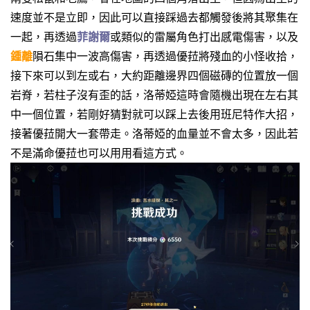
速度並不是立即，因此可以直接踩過去都觸發後將其聚集在
一起，再透過
菲謝爾
或類似的雷屬角色打出感電傷害，以及
鍾離
隕石集中一波高傷害，再透過優菈將殘血的小怪收拾，
接下來可以到左或右，大約距離邊界四個磁磚的位置放一個
岩脊，若柱子沒有歪的話，洛蒂婭這時會隨機出現在左右其
中一個位置，若剛好猜對就可以踩上去後用班尼特作大招，
接著優菈開大一套帶走。洛蒂婭的血量並不會太多，因此若
不是滿命優菈也可以用用看這方式。