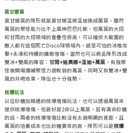
莫甘娜葉
莫甘娜葉的隊形就是莫甘娜溫將溫迪換成萬葉，雖然
萬葉的聚怪能力比不上風神巴巴托斯，但萬葉的大招
和甘雨的大招領域的重疊性很高，可以確保大範圍的
敵人都在這個死亡Disco球領域內，感受可怕的冰椎攻
擊+永凍和持續的擴散增傷，當然也可以將此隊形改成
雙冰+雙風的陣容：
甘雨+迪奧娜+溫迪+萬葉
，有強聚
怪做開場彌補聚怪力道較弱的萬葉，同時又有雙冰+雙
風的共鳴效果，隊伍也十分強勢。
核爆玩
法
以往砂糖加精通的核爆增傷玩法，也可以透過萬葉來
提供核爆增傷，但最好是2命以上萬葉，若有滿命砂糖
的話，兩者的核爆增傷比較沒有太過明顯的差距，且
萬葉的培養成本也比砂糖要來的高，隊形可以是
核爆