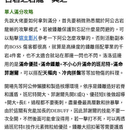
單人滿分攻略
先說大佬要如何拿到滿分，首先要稍微熟悉關於阿公古岩
龍蜥的攻擊模式，若被鍾離保護到忘記什麼是閃避的，可
以點擊
這支影片
參考一下阿公怎麼攻擊的，否則活動副本
的BOSS 傷害都很高，就算是高練度的鍾離搭配畢業的千
岩4件套，也不太適合就站在那邊一閃也不閃。洛洛這邊
用的是
滿命優菈+滿命鍾離+不小心升滿命的班尼特+滿命
菲謝爾
，可以搭配
天樞肉、冷肉拼盤
等等加物傷的料理。
開場先等阿公伸懶腰和製造核爆環境，依序是鍾離造好岩脊
和護盾，班尼特開大、菲謝爾先開E或Q、優菈短E後做超導
+開大+長E，過程都不要衝刺，盡量疊最高層數和拚暴擊，
由於這關有充能加長的DEBUFF，因此菲謝爾的技能不要一
次全開，不然後面可能會沒得用，若一擊打不死，可以再透
過班尼特E技作元素微粒給優菈，鍾離大招扣著等需要護盾