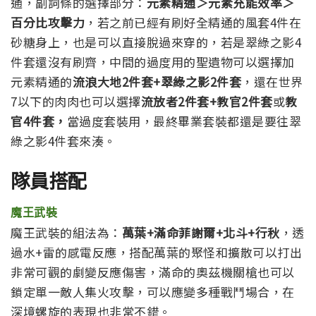
通，副詞條的選擇部分：
元素精通＞元素充能效率＞
百分比攻擊力
，若之前已經有刷好全精通的風套4件在
砂糖身上，也是可以直接脫過來穿的，
若是翠綠之影4
件套還沒有刷齊，中間的過度用的聖遺物可以選擇加
元素精通的
流浪大地2件套+翠綠之影2件套
，還在世界
7以下的肉肉也可以選擇
流放者2件套+教官2件套
或
教
官4件套，
當過度套裝用，最終畢業套裝都還是要往翠
綠之影4件套來湊。
隊員搭配
魔王武裝
魔王武裝的組法為：
萬葉+滿命菲謝爾+北斗+行秋
，透
過水+雷的感電反應，搭配萬葉的聚怪和擴散可以打出
非常可觀的劇變反應傷害，滿命的奧茲機關槍也可以
鎖定單一敵人集火攻擊，可以應變多種戰鬥場合，在
深境螺旋的表現也非常不錯。