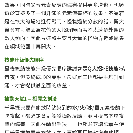
效果，同時又替元素反應的傷害提供更多增傷，也類
似於直接多了一個升滿的元素傷害杯的效果，不過若
是在較大的場地進行戰鬥，怪物過於分散的話，開大
後會有可能因為花俏的大招屏障而看不太清楚外圍的
敵人動向，因此最好將主要且大量的怪物靠近或聚集
在領域範圍中再開大。
技能升級優先順序
最後總結技能升級優先順序建議會是
Q大招>E技能>A
普攻
，但最終成形的萬葉，最好是三招都要平均升到
滿，才會提供最全面的效益。
被動天賦1 – 相聞之劍法
千早振只要在施放時沾染到的
水
/
火
/
冰
/
雷
元素後的下
墜攻擊，都必定會是觸發擴散反應，並且提高下墜攻
擊的傷害，因此在輸出手法上，也務必要讓萬葉在使
用千早振前要先施放元素，再讓萬葉擴散增傷的順