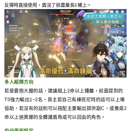
反彈時直接使用，盾沒了就盡量長E補上。
多人組隊方向
若是要抱大腿的話，建議組上
2命以上鍾離
，前面提到的
T0強力輸出1~2名，房主若自己有練班尼特的話可以上場
協助，若沒有的話則可以搭配主要輸出提供副C，或像是2
命以上迪奧娜的全體護盾角或可以回血的角色。
均分面板設定