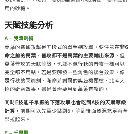
用的砂糖。
天賦技能分析
A – 我流劍術
萬葉的普通攻擊是五段式的單手劍攻擊，要注意
在非6
命之前的萬葉
，
普攻都不是萬葉的主要輸出來源
，但
萬葉普攻的天賦等級，也並不像行秋的普攻一樣可以
完全都不用點，若是要觸發一些角色的後台效果，像
是行秋的雨簾劍、滿命菲謝爾的奧茲機關槍、北斗大
招的斫雷效果，還是會需要用到萬葉普攻的。
同時
E技能千早振的下落攻擊也會吃到A技的天賦等級
計算
，前期可以先至少點到6，等到後面資源充足再全
部拉起來。
E – 千早振