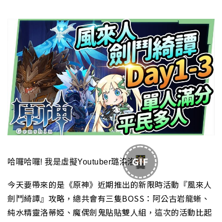
GIF
哈囉哈囉! 我是虛擬Youtuber璐洛洛
今天要帶來的是《原神》近期推出的新限時活動『風來人
劍鬥綺譚』攻略，總共會有三隻BOSS：
阿公古岩龍蜥、
純水精靈洛蒂婭、魔偶劍鬼貼貼雙人組
，這次的活動比起