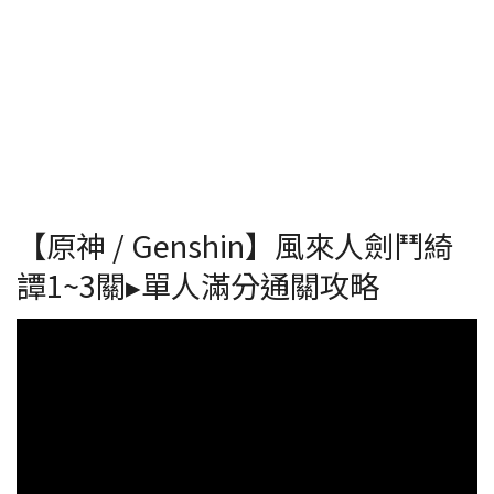
【原神 / Genshin】風來人劍鬥綺
譚1~3關▸單人滿分通關攻略