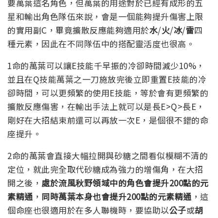
要萬葉這名角色，但萬葉的用途對於已經有成形的五
星和輸出角色隊伍來說，會是一個能夠提升傷害上限
的實用副C，畢竟擴散反應能夠適用於
水
/
火
/
冰
/
雷
四
種元素，因此在不同隊伍中的搭配靈活度也很高。
1命的萬葉可以讓E技能千早振的冷卻時間減少10%，
並且在Q技能萬葉之一刀施放完後立即重置E技能的冷
卻時間，可以更頻繁的使用E技能，等於會有更頻繁的
擴散反應傷害，在輸出手法上就可以是長E>Q>長E，
剛好在大招結束前還可以再放一次E，是個很不錯的命
座提升。
2命的萬葉會直接大幅拉開與砂糖之間看似模糊不清的
定位，就此完全取代砂糖成為強力的增傷角，在大招
開之後，
處於流風秋野領域中的角色會提升200點的元
素精通
，
同時萬葉本身也會提升200點的元素精通
，這
個命座也很適用於在多人聯機時，要協助以
公子
或
胡