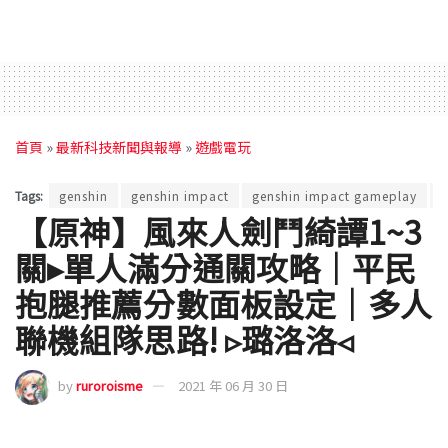
首頁
»
最新科技新聞與報導
»
遊戲電玩
Tags:
genshin
genshin impact
genshin impact gameplay
g
【原神】風來人劍鬥綺譚1~3
關▸單人滿分通關攻略｜平民
抱腿推薦分數面板設定｜多人
聯機組隊思路! ▹璐洛洛◃
by
ruroroisme
2021 年 06 月 30 日