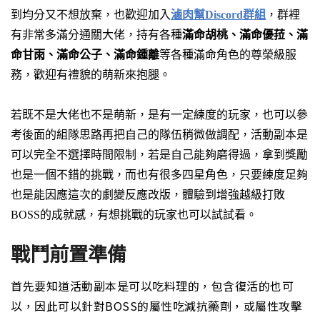
到均分又不想放棄，也歡迎加入
滷肉幫Discord群組
，群裡
有非常多滿分通關大佬，持有各種
滿命胡桃、滿命優菈、滿
命甘雨、滿命公子、滿命鍾離
等各種滿命角色的尊榮級服
務，歡迎有禮貌的萌新來抱腿。
若既不是大佬也不是萌新，是有一定練度的玩家，也可以參
考後面的組隊思路再把自己的隊伍稍微做調配，
活動副本是
可以完全不選擇時間限制
，若是自己能夠磨得過，拿到獎勵
也是一個不錯的挑戰，而也有很多四星角色，只要練度足夠
也是能因應這次的劇變反應改版，體驗到增強越級打敗
BOSS的成就感，有想挑戰的玩家也可以試試看。
戰鬥前置準備
首先要知道
活動副本是可以吃料理的
，包含復活的也可
以，因此可以針對BOSS的屬性吃減抗藥劑，或屬性攻擊