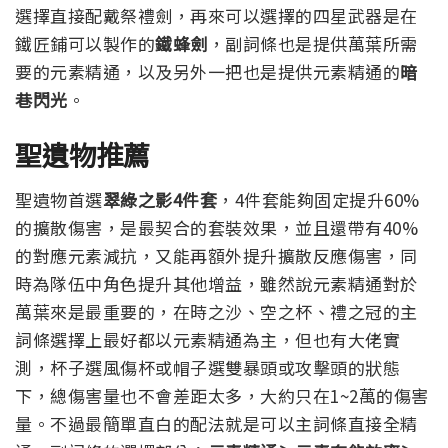
選擇直接配戴祭禮劍，再來可以選擇的四星武器是在
鐵匠鋪可以製作的
鐵蜂劍
，副詞條也是提供萬葉所需
要的元素精通，以及另外一把也是提供元素精通的
暗
巷閃光
。
聖遺物推薦
聖遺物首選
翠綠之影4件套
，4件套能夠固定提升60%
的擴散傷害，是最契合的套裝效果，並且還帶有40%
的對應元素減抗，又能再額外提升擴散反應傷害，同
時為隊伍中角色提升其他增益，雖然說元素精通對於
萬葉來是最重要的，在時之沙、空之杯、禮之冠的主
詞條選擇上最好都以元素精通為主，但也有大佬實
測，杯子選風傷杯或帽子選雙暴頭或攻擊頭的狀態
下，總傷害量也不會差距太多，大約只在1~2萬的傷害
量。不過最簡單直白的配法就是可以主詞條直接全精