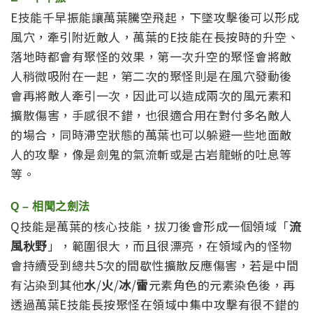
E技能千早振能讓萬葉騰空飛起，下墜攻擊後可以形成
風穴，牽引附近敵人，萬葉的E技能在長按時的升空、
落地時都會有聚怪的效果，第一次升空的聚怪會將敵
人稍微吸附在一起，第二次的聚怪則是在風穴發動後
會再將敵人牽引一次，因此可以造成兩次的風元素和
擴散傷害，手感很不錯，也很適合用在對付多名敵人
的場合，同時滯空狀態的萬葉也可以躲避一些地面敵
人的攻擊，像是劍鬼的氣流斬或是古岩龍蜥的吐息等
等。
Q – 相聞之劍法
Q技能是萬葉的核心技能，拔刀後會形成一個領域「
流
風秋野
」，範圍很大，而且很漂亮，在領域內的怪物
會持續受到總共5次的間歇性擴散反應傷害，若是中間
有沾染到其他
水
/
火
/
冰
/
雷
元素角色的元素染色後，再
透過萬葉E技能長按聚怪在領域中集中攻擊有很不錯的