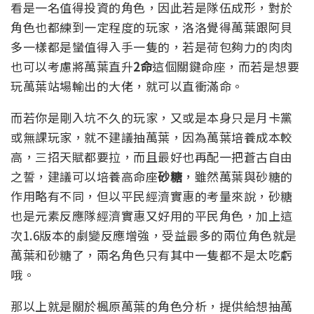
看是一名值得投資的角色，因此若是隊伍成形，對於
角色也都練到一定程度的玩家，洛洛覺得萬葉跟阿貝
多一樣都是蠻值得入手一隻的，若是荷包夠力的肉肉
也可以考慮將萬葉直升
2命
這個關鍵命座，而若是想要
玩萬葉站場輸出的大佬，就可以直衝滿命。
而若你是剛入坑不久的玩家，又或是本身只是月卡黨
或無課玩家，就不建議抽萬葉，因為萬葉培養成本較
高，三招天賦都要拉，而且最好也再配一把蒼古自由
之誓，建議可以培養高命座
砂糖
，雖然萬葉與砂糖的
作用略有不同，但以平民經濟實惠的考量來說，砂糖
也是元素反應隊經濟實惠又好用的平民角色，加上這
次1.6版本的劇變反應增強，受益最多的兩位角色就是
萬葉和砂糖了，兩名角色只有其中一隻都不是太吃虧
哦。
那以上就是關於楓原萬葉的角色分析，提供給想抽萬