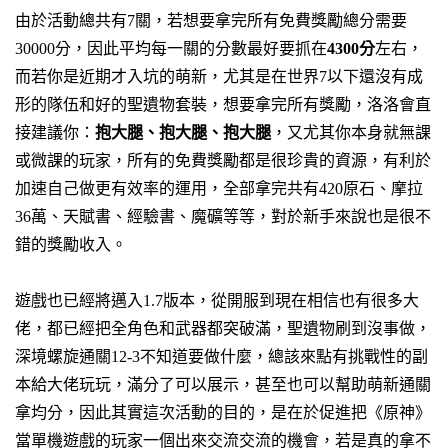
由於活動總共有7關，若想要拿完所有免費獎勵總分需要
30000分，因此平均每一關的分數最好要抓在
4300分
左右，
而若你是近期才入坑的萌新，尤其是在世界7以下還沒有成
形的隊伍和好的聖遺物套裝，想要拿完所有獎勵，洛洛會直
接建議你：
抱大腿、抱大腿、抱大腿
，又尤其你本身就無課
或微課的玩家，所有的免費獎勵都是很珍貴的資源，有利於
加速自己做更有效率的運用，全部拿完共有420原石、摩拉
36萬、天賦書、經驗書、魔礦等等，對於新手來說也是很不
錯的獎勵收入。
遊戲也已經將邁入1.7版本，從開服到現在相信也有很多大
佬，都已經把全角色和武器都突破滿，聖遺物刷到沒事做，
深境螺旋通關12-3不知道要做什麼，總該來點有挑戰性的副
本給大佬玩玩，滿分了可以展示，甚至也可以幫助萌新通關
拿均分，因此其實這次活動的目的，是在於促進把《原神》
當單機遊戲的玩家一個出來交流交流的機會，若是真的拿不