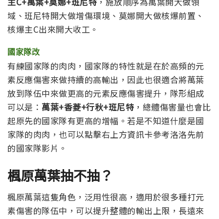
主C+萬葉+莫娜+班尼特
，施放順序為萬葉開大做領
域、班尼特開大做增傷環境、莫娜開大做核爆前置、
核爆主C出來開大收工。
國家隊改
有練國家隊的肉肉，國家隊的特性就是在於高頻的元
素反應傷害來做持續的高輸出，因此也很適合將萬葉
放到隊伍中來做更高的元素反應傷害提升，隊形組成
可以是：
萬葉+香菱+行秋+班尼特
，總體傷害量也會比
起原先的國家隊有更高的增幅。若是不知道什麼是國
家隊的肉肉，也可以點擊右上方資訊卡參考洛洛先前
的國家隊影片。
楓原萬葉抽不抽？
楓原萬葉這隻角色，泛用性很高，適用於很多種打元
素傷害的隊伍中，可以提升整體的輸出上限，長遠來