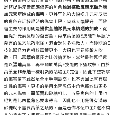
是替提供元素反應傷害的角色
透過擴散反應來額外增
加元素所造成的傷害
，更甚至能夠大幅提升元素反應
的角色在玩核爆時的傷害上限，爽感大幅提升，而砂
糖主要的作用則是
提供全體隊員元素精通的加成
，從
而提升元素反應的傷害量。再來萬葉的E技能千早振所
帶有的風穴能夠聚怪，適合對付多名敵人，而砂糖的E
技能聚怪力道相較萬葉更小，大招也容易將敵人吹
散，因此萬葉的聚怪力比砂糖更好，當然最強聚怪還
是以
溫迪
莫屬，再來關於萬葉E技能的下墜攻擊，由於
萬葉並非像
魈
一樣明顯的站場主C定位，因此下墜攻擊
的傷害倍率雖然是全單手劍最高，也不會因此就有爆
炸性的傷害，更多的是用來替隊伍中角色擴散出更多
的元素傷害。而萬葉和砂糖相比，五星角色的上限也
絕對是比四星角色要來得高，因此也不用覺得有滿命
砂糖就不需要萬葉之類的，而是若你隊伍中主C還不夠
多的情況下，擁有一隻0命萬葉還不如培養一隻平民好