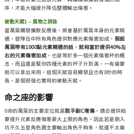
序，才能大幅提升隊伍整體輸出傷害。
被動天賦1 – 風物之詩詠
當萬葉觸發擴散反應後，將會基於萬葉本身的元素精
通，替隊伍中所有角色提供對應元素傷害加成，
假設
萬葉帶有1000點元素精通的話
，
就相當於提供40%左
右的元素傷害加成
，也是等於多一個元素傷害杯的概
念，而且還是幫你四種元素的杯子升到滿，一有需要
就可以拿出來用，這個天賦容易觸發且也有8秒的時
長，是個很強也實用的被動天賦。
命之座的影響
0命的萬葉的主要定位就是
脫手副C增傷
，適合提供給
要提升元素反應傷害最大上限的角色。因此若是剛入
坑不久五星角色跟主要輸出角色不夠多，就還不太需