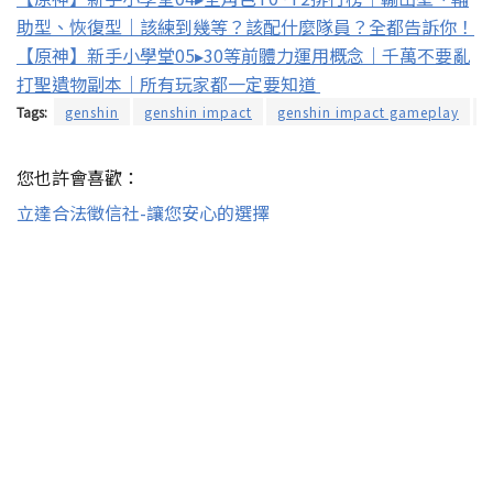
助型、恢復型｜該練到幾等？該配什麼隊員？全都告訴你！
【原神】新手小學堂05▸30等前體力運用概念｜千萬不要亂
打聖遺物副本｜所有玩家都一定要知道
Tags:
genshin
genshin impact
genshin impact gameplay
g
您也許會喜歡：
立達合法徵信社-讓您安心的選擇