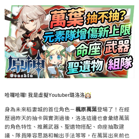
哈囉哈囉! 我是虛擬Youtuber璐洛洛
身為未來稻妻城的首位角色－
楓原萬葉
登場了！在經
歷過昨天的抽卡與實測過後，洛洛這邊也會彙總萬葉
的角色特性、推薦武器、聖遺物搭配、命座抽取建
議、隊員陣容思路和輸出手法等等，在萬葉出來前也