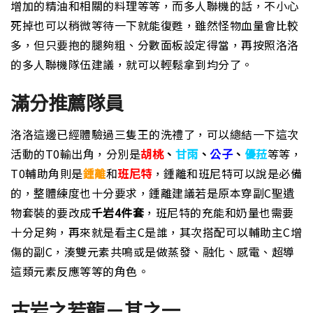
增加的精油和相關的料理等等，而多人聯機的話，不小心
死掉也可以稍微等待一下就能復甦，雖然怪物血量會比較
多，但只要抱的腿夠粗、分數面板設定得當，再按照洛洛
的多人聯機隊伍建議，就可以輕鬆拿到均分了。
滿分推薦隊員
洛洛這邊已經體驗過三隻王的洗禮了，可以總結一下這次
活動的T0輸出角，分別是
胡桃
、
甘雨
、
公子
、
優菈
等等，
T0輔助角則是
鍾離
和
班尼特
，鍾離和班尼特可以說是必備
的，整體練度也十分要求，鍾離建議若是原本穿副C聖遺
物套裝的要改成
千岩4件套
，班尼特的充能和奶量也需要
十分足夠，再來就是看主C是誰，其次搭配可以輔助主C增
傷的副C，湊雙元素共鳴或是做蒸發、融化、感電、超導
這類元素反應等等的角色。
古岩之若龍－其之一