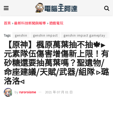
首頁
»
最新科技新聞與報導
»
遊戲電玩
Tags:
genshin
genshin impact
genshin impact gameplay
g
【原神】楓原萬葉抽不抽🍁▸
元素隊伍傷害增傷新上限！有
砂糖還要抽萬葉嗎？聖遺物/
命座建議/天賦/武器/組隊 ▹璐
洛洛◃
by
ruroroisme
2021 年 07 月 01 日