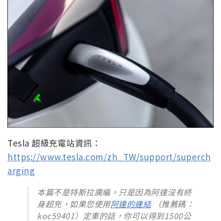
Tesla 超級充電站資訊：
https://www.tesla.com/zh_TW/support/superch
arging
本篇不是特斯拉廣編，只是因為阿達沒有終
身超充，如果您使用
阿達的連結
（推薦碼：
koc59401）定車的話，你可以得到1500公