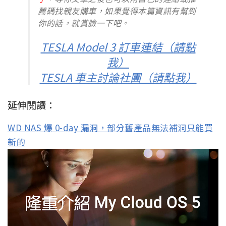
薦碼找親友購車，如果覺得本篇資訊有幫到
你的話，就賞臉一下吧。
TESLA Model 3 訂車連結（請點
我）
TESLA 車主討論社團（請點我）
延伸閱讀：
WD NAS 爆 0-day 漏洞，部分舊產品無法補洞只能買
新的