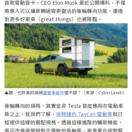
首款電動貨卡，CEO Elon Musk 最近公開爆料，不僅
將導入可以讓車輛過彎更靈活的後輪轉向功能，還提
到更多好東東（great things）也將降臨。
▲圖：也許真的搞個
露營車套件
還不錯？（來源：CyberLandr）
後輪轉向的規格，其實並非 Tesla 首度應用在電動車
款之上。就我們了解，
保時捷的 Taycan 電動車
就已
經提供這樣的選配規格。透過這樣進階的輔助機能，
將可改善過彎相對不靈敏的長軸距、高車重在相對緊