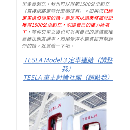
里免費超充，我也可以得到1500公里超充
（直接網路定就什麼都沒有）。如果您
已經
定車還沒領車的話，還是可以請業務補登記
獲得1500公里超充，別讓自己的權力睡著
了
，等你交車之後也可以用自己的連結或推
薦碼找親友購車，如果覺得本篇資訊有幫到
你的話，就賞臉一下吧。
TESLA Model 3 定車連結（請點
我）
TESLA 車主討論社團（請點我）