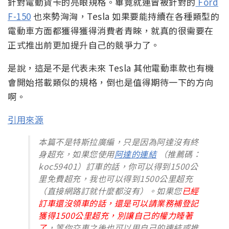
針對電動貨卡的亮眼規格。畢竟就連曾被針對的
Ford
F-150
也來勢洶洶，Tesla 如果要能持續在各種類型的
電動車方面都獲得獲得消費者青睞，就真的很需要在
正式推出前更加提升自己的競爭力了。
是說，這是不是代表未來 Tesla 其他電動車款也有機
會開始搭載類似的規格，倒也是值得期待一下的方向
啊。
引用來源
本篇不是特斯拉廣編，只是因為阿達沒有終
身超充，如果您使用
阿達的連結
（推薦碼：
koc59401）訂車的話，你可以得到1500公
里免費超充，我也可以得到1500公里超充
（直接網路訂就什麼都沒有）。如果您
已經
訂車還沒領車的話，還是可以請業務補登記
獲得1500公里超充，別讓自己的權力睡著
了
，等你交車之後也可以用自己的連結或推