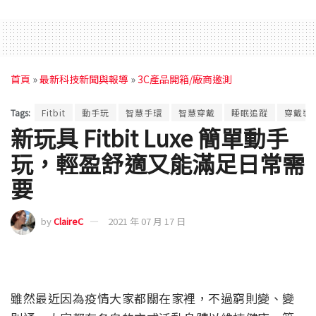
首頁
»
最新科技新聞與報導
»
3C產品開箱/廠商邀測
Tags:
Fitbit
動手玩
智慧手環
智慧穿戴
睡眠追蹤
穿戴裝
新玩具 Fitbit Luxe 簡單動手
玩，輕盈舒適又能滿足日常需
要
by
ClaireC
2021 年 07 月 17 日
雖然最近因為疫情大家都關在家裡，不過窮則變、變