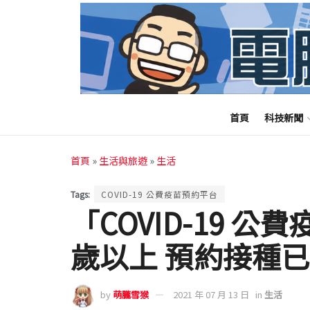
首頁
科技新聞
首頁
»
生活與旅遊
»
生活
Tags:
COVID-19 公費疫苗預約平台
「COVID-19 
歲以上 預約接種
by
萌朧雪猴
2021 年 07 月 13 日
in
生活