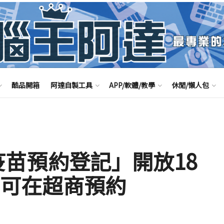
酷品開箱
阿達自製工具
APP/軟體/教學
休閒/懶人包
公費疫苗預約登記」開放18
已可在超商預約