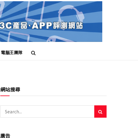
電腦王團隊
網站搜尋
廣告