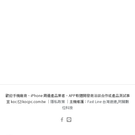
歡迎手機廠商、iPhone 周邊產品業者、APP軟體開發商洽談合作或產品測試事
宜 koc
kocpc.com.tw ｜
隱私政策
｜主機維護：
Fast Line 台灣速連
,
阿腸數
位科技