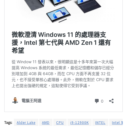
Tags:
Alder Lake
AMD
CPU
i9-12900K
INTEL
Intel 第