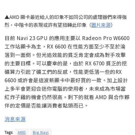
▲AMD 顯卡最近給人的印象不如同公司的處理器們來得強
烈，中階卡的表現或許有望扭轉此印象（
圖片來源
）
目前 Navi 23 GPU 的應用主要以 Radeon Pro W6600
工作站顯卡為主，RX 6600 在性能方面至少不至於淪
落到一面倒。但光追效能的貧乏肯定會成為對手攻擊
的主要目標。可以慶幸的是，由於 RX 6700 貧乏的挖
礦算力引起了礦工們的反感，性能更低落一些的RX
6600 或許會是這波新顯卡中最好買的一款。加上設計
上多半會更迎合迷你電腦的使用者，未來成為市場當
紅炸子雞的機會仍然很高。剩下的就看 AMD 與合作夥
伴的定價是否能讓消費者點頭而已。
消息來源
Tags:
AMD
Big Navi