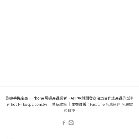
歡迎手機廠商、iPhone 周邊產品業者、APP軟體開發商洽談合作或產品測試事
宜 koc
kocpc.com.tw ｜
隱私政策
｜主機維護：
Fast Line 台灣速連
,
阿腸數
位科技