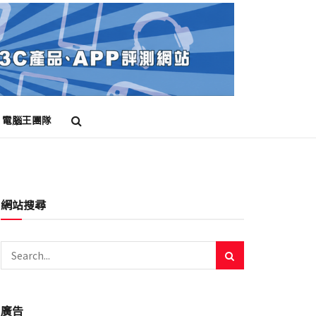
電腦王團隊
網站搜尋
廣告