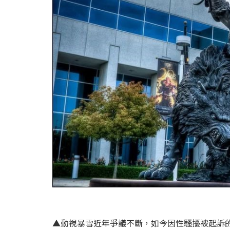
▲動視暴雪近年爭議不斷，如今因性騷擾被起訴