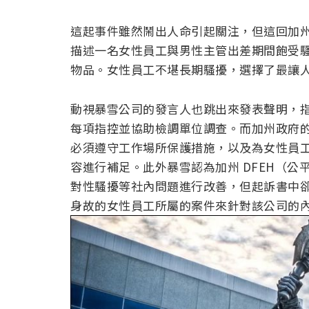
這起事件雖然鬧出人命引起關注，但這回加
描述一名女性員工與男性主管出差期間飽受
物品。女性員工不堪長期騷擾，選擇了最讓
動視暴雪公司的發言人也跳出來發表聲明，
每項指控並協助檢調單位調查。而加州政府
必須遵守工作場所保護措施，以及為女性員
容進行補足。此外暴雪認為加州 DFEH（
對性騷擾等社內問題進行改善，但起訴書中
身故的女性員工所屬的案件來針對該公司的