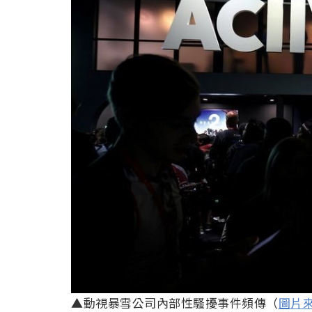
▲動視暴雪公司內部性騷擾事件頻傳（
圖片