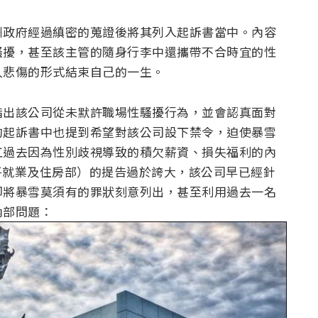
州政府經過縝密的蒐證後將其列入起訴書當中。內容
騷擾，甚至該主管的隨身行李中還攜帶不合時宜的性
人悲傷的形式結束自己的一生。
指出該公司從未默許職場性騷擾行為，並會認真面對
的起訴書中也提到希望對該公司設下禁令，迫使暴雪
工過去因為性別歧視導致的積欠薪資、損失福利的內
公平就業及住房部）的提告過於誇大，該公司早已經針
卻將暴雪莫須有的罪狀刻意列出，甚至利用過去一名
內部問題：