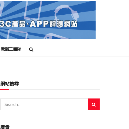
電腦王團隊
網站搜尋
廣告