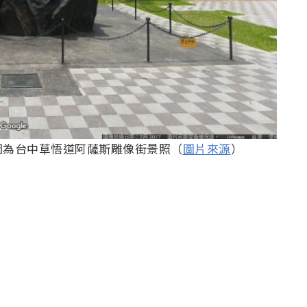
圖為台中草悟道阿薩斯雕像街景照（
圖片來源
）