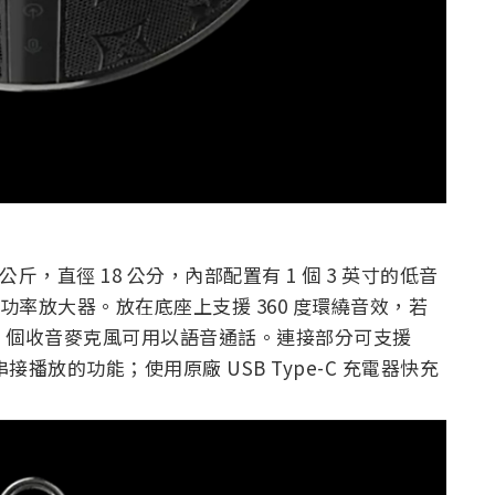
 重量約 1 公斤，直徑 18 公分，內部配置有 1 個 3 英寸的低音
30W 功率放大器。放在底座上支援 360 度環繞音效，若
3 個收音麥克風可用以語音通話。連接部分可支援
串接播放的功能；使用原廠 USB Type-C 充電器快充