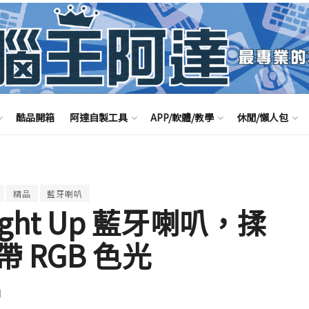
酷品開箱
阿達自製工具
APP/軟體/教學
休閒/懶人包
精品
藍牙喇叭
 Light Up 藍牙喇叭，揉
 RGB 色光
聞