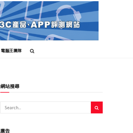
電腦王團隊
網站搜尋
廣告