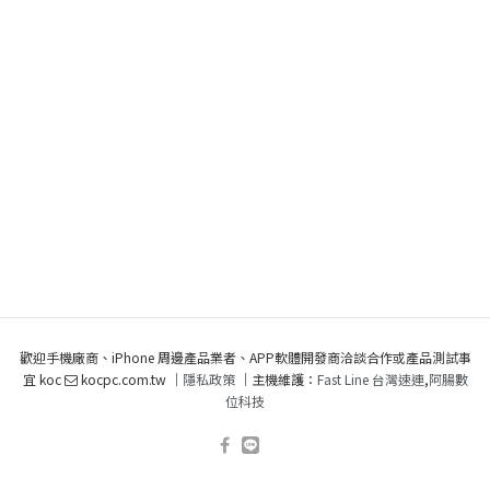
歡迎手機廠商、iPhone 周邊產品業者、APP軟體開發商洽談合作或產品測試事
宜 koc
kocpc.com.tw ｜
隱私政策
｜主機維護：
Fast Line 台灣速連
,
阿腸數
位科技