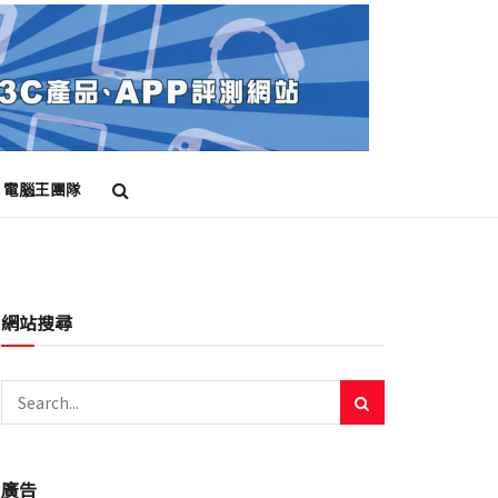
電腦王團隊
網站搜尋
廣告