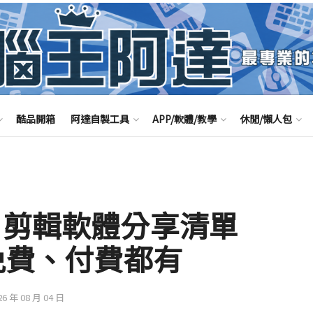
酷品開箱
阿達自製工具
APP/軟體/教學
休閒/懶人包
片剪輯軟體分享清單
，免費、付費都有
26 年 08 月 04 日